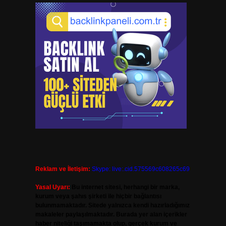
Reklam ve İletişim:
Skype: live:.cid.575569c608265c69
Yasal Uyarı:
Bu internet sitesi, herhangi bir marka,
kurum veya şahıs şirketi ile hiçbir bağlantısı
bulunmamaktadır. Sitede yalnızca kendi hazırladığımız
makaleler paylaşılmaktadır. Burada yer alan içerikler
haber niteliği taşımamakta olup, gerçek kurum ve