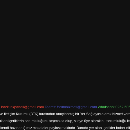
:
backlinkpaneli@gmail.com
Teams:
forumhizmeti@gmail.com
Whatsapp: 0262 606
ve İletişim Kurumu (BTK) tarafından onaylanmış bir Yer Sağlayıcı olarak hizmet verm
rı içeriklerin sorumluluğunu taşımakta olup, siteye üye olarak bu sorumluluğu kabul
a kendi hazırladığımız makaleler paylaşılmaktadır. Burada yer alan içerikler haber 