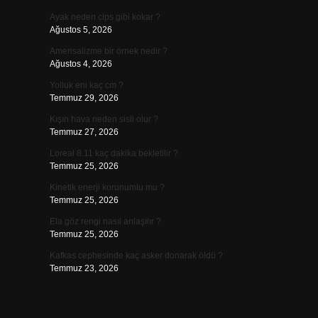
Ayak neden cips gibi kokar ?
Ağustos 5, 2026
Amensalizme bir örnek nedir ?
Ağustos 4, 2026
Yolluk eni kaç cm ?
Temmuz 29, 2026
Kışın hava neden sisli olur ?
Temmuz 27, 2026
Loreal 8.11 kaç dakika bekletilir ?
Temmuz 25, 2026
Kinetik enerji korunumlu mu ?
Temmuz 25, 2026
Ela göz rengi nasıl anlaşılır ?
Temmuz 25, 2026
Kafkas cephesinde kaç asker donarak öldü ?
Temmuz 23, 2026