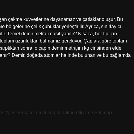
şan çekme kuvvetlerine dayanamaz ve çatlaklar oluşur. Bu
bölgelerine çelik çubuklar yerleştirilir. Ayrıca, sınırlayıcı
r. Temel demir metrajı nasıl yapılır? Kısaca, her tip için
in toplam uzunlukları bulmamız gerekiyor. Çaplara göre toplam
 çarptıktan sonra, o çapın demir metrajını kg cinsinden elde
yanır? Demir, doğada atomlar halinde bulunan ve bu bağlamda
tps://gecekuslari.com.tr
knight online
nttgame
Sitemap