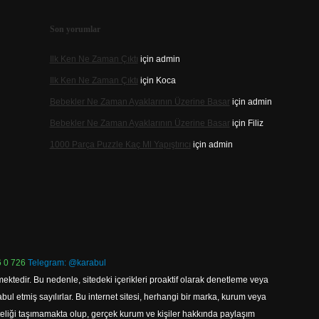
Son yorumlar
Ilk Ken Ne Zaman Çıktı
için
admin
Ilk Ken Ne Zaman Çıktı
için
Koca
Bebekler Ne Zaman Ayaklarının Üzerine Basar
için
admin
Bebekler Ne Zaman Ayaklarının Üzerine Basar
için
Filiz
1000 Parça Puzzle Kaç Ml Yapıştırıcı
için
admin
 0 726
Telegram: @karabul
ektedir. Bu nedenle, sitedeki içerikleri proaktif olarak denetleme veya
 etmiş sayılırlar. Bu internet sitesi, herhangi bir marka, kurum veya
niteliği taşımamakta olup, gerçek kurum ve kişiler hakkında paylaşım