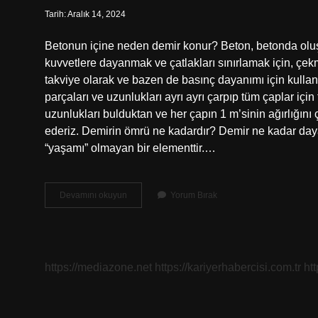
Tarih: Aralık 14, 2024
Betonun içine neden demir konur? Beton, betonda olu
kuvvetlere dayanmak ve çatlakları sınırlamak için, çekme 
takviye olarak ve bazen de basınç dayanımı için kullanılı
parçaları ve uzunlukları ayrı ayrı çarpıp tüm çaplar iç
uzunlukları bulduktan ve her çapın 1 m’sinin ağırlığını
ederiz. Demirin ömrü ne kadardır? Demir ne kadar da
“yaşamı” olmayan bir elementtir.…
Önce
Devamını okuyun
Yorum Bırak
Kalıp
Mı
Demir
Mi
https://mediazone.net
https://kariyerhabercisi.com.tr
ht