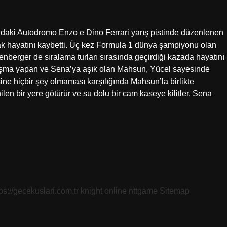
’daki Autodromo Enzo e Dino Ferrari yarış pistinde düzenlenen
ak hayatını kaybetti. Üç kez Formula 1 dünya şampiyonu olan
nberger de sıralama turları sırasında geçirdiği kazada hayatını
laşma yapan ve Sena’ya aşık olan Mahsun, Yücel sayesinde
sine hiçbir şey olmaması karşılığında Mahsun’la birlikte
ilen bir yere götürür ve su dolu bir cam kaseye kilitler. Sena
tps://gecekuslari.com.tr
knight online
nttgame
Sitemap