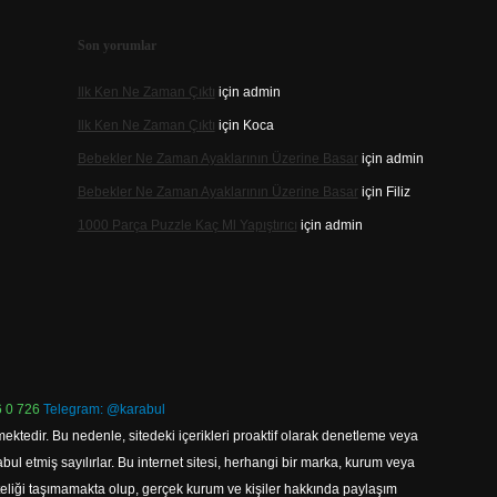
Son yorumlar
Ilk Ken Ne Zaman Çıktı
için
admin
Ilk Ken Ne Zaman Çıktı
için
Koca
Bebekler Ne Zaman Ayaklarının Üzerine Basar
için
admin
Bebekler Ne Zaman Ayaklarının Üzerine Basar
için
Filiz
1000 Parça Puzzle Kaç Ml Yapıştırıcı
için
admin
 0 726
Telegram: @karabul
ektedir. Bu nedenle, sitedeki içerikleri proaktif olarak denetleme veya
 etmiş sayılırlar. Bu internet sitesi, herhangi bir marka, kurum veya
niteliği taşımamakta olup, gerçek kurum ve kişiler hakkında paylaşım