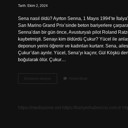
Tarih: Ekim 2, 2024
Sena nasıl öldü? Ayrton Senna, 1 Mayıs 1994’te İtalya
San Marino Grand Prix’sinde beton bariyerlere çarpar
Senna’dan bir gün önce, Avusturyalı pilot Roland Ratze
kaybetmişti. Senayı kim öldürdü Çukur? Yücel ile an
deponun yerini öğrenir ve kadınları kurtarır. Sena, aile
Çukur’dan ayrılır. Yücel, Sena’yı kaçırır, Gül Köşkü den
boğularak ölür. Çukur…
Sena
Devamını okuyun
Yorum Bırak
Hangi
Bölümde
Öldü
https://mediazone.net
https://kariyerhabercisi.com.tr
ht