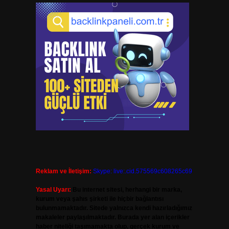
Reklam ve İletişim:
Skype: live:.cid.575569c608265c69
Yasal Uyarı:
Bu internet sitesi, herhangi bir marka,
kurum veya şahıs şirketi ile hiçbir bağlantısı
bulunmamaktadır. Sitede yalnızca kendi hazırladığımız
makaleler paylaşılmaktadır. Burada yer alan içerikler
haber niteliği taşımamakta olup, gerçek kurum ve