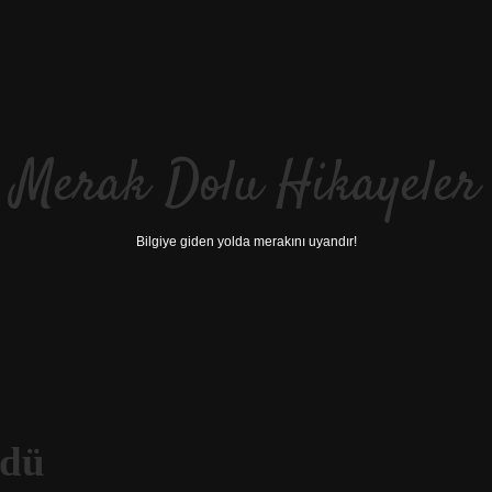
Merak Dolu Hikayeler
Bilgiye giden yolda merakını uyandır!
ldü