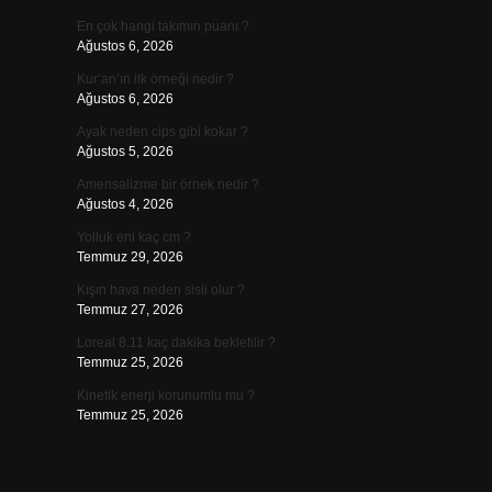
En çok hangi takımın puanı ?
Ağustos 6, 2026
Kur’an’ın ilk örneği nedir ?
Ağustos 6, 2026
Ayak neden cips gibi kokar ?
Ağustos 5, 2026
Amensalizme bir örnek nedir ?
Ağustos 4, 2026
Yolluk eni kaç cm ?
Temmuz 29, 2026
Kışın hava neden sisli olur ?
Temmuz 27, 2026
Loreal 8.11 kaç dakika bekletilir ?
Temmuz 25, 2026
Kinetik enerji korunumlu mu ?
Temmuz 25, 2026