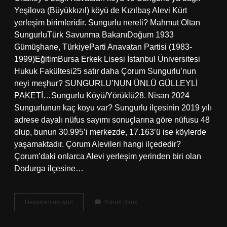
Yeşilova (Büyükkızıl) köyü de Kızılbaş Alevi Kürt
yerleşim birimleridir. Sungurlu nereli? Mahmut Oltan
SungurluTürk Savunma BakanıDoğum 1933
Gümüşhane, TürkiyeParti Anavatan Partisi (1983-
1999)EğitimBursa Erkek Lisesi İstanbul Üniversitesi
Hukuk Fakültesi25 satır daha Çorum Sungurlu’nun
neyi meşhur? SUNGURLU’NUN ÜNLÜ GÜLLEYLİ
PAKETİ…Sungurlu Köyü/Yörüklü28. Nisan 2024
Sungurlunun kaç koyu var? Sungurlu ilçesinin 2019 yılı
adrese dayalı nüfus sayımı sonuçlarına göre nüfusu 48
olup, bunun 30.995’i merkezde, 17.163’ü ise köylerde
yaşamaktadır. Çorum Alevileri hangi ilçededir?
Çorum’daki onlarca Alevi yerleşim yerinden biri olan
Dodurga ilçesine…
Çorum
Devamını okuyun
Yorum Bırak
Sungurlu
Kökeni