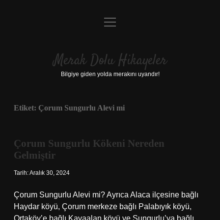
menüyü
Anasayfa
aç
Gizlilik Politikası
Merak Dolu Hikayeler
Yasal Uyarı
Bilgiye giden yolda merakını uyandır!
Hakkımızda
Etiket:
Çorum Sungurlu Alevi mi
Çorum Sungurlu Kökeni Nereden
Gelmiştir
Tarih: Aralık 30, 2024
Çorum Sungurlu Alevi mi? Ayrıca Alaca ilçesine bağlı
Haydar köyü, Çorum merkeze bağlı Palabıyık köyü,
Ortaköy’e bağlı Kavaalan köyü ve Sungurlu’ya bağlı