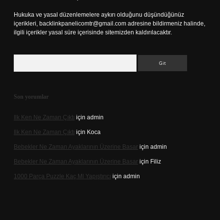
Hukuka ve yasal düzenlemelere aykırı olduğunu düşündüğünüz
içerikleri,
backlinkpanelicomtr@gmail.com
adresine bildirmeniz halinde,
ilgili içerikler yasal süre içerisinde sitemizden kaldırılacaktır.
Arama
Son yorumlar
Ilk Ken Ne Zaman Çıktı
için
admin
Ilk Ken Ne Zaman Çıktı
için
Koca
Bebekler Ne Zaman Ayaklarının Üzerine Basar
için
admin
Bebekler Ne Zaman Ayaklarının Üzerine Basar
için
Filiz
1000 Parça Puzzle Kaç Ml Yapıştırıcı
için
admin