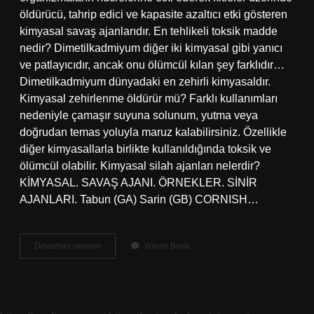
öldürücü, tahrip edici ve kapasite azaltıcı etki gösteren
kimyasal savaş ajanlarıdır. En tehlikeli toksik madde
nedir? Dimetilkadmiyum diğer iki kimyasal gibi yanıcı
ve patlayıcıdır, ancak onu ölümcül kılan şey farklıdır…
Dimetilkadmiyum dünyadaki en zehirli kimyasaldır.
Kimyasal zehirlenme öldürür mü? Farklı kullanımları
nedeniyle çamaşır suyuna solunum, yutma veya
doğrudan temas yoluyla maruz kalabilirsiniz. Özellikle
diğer kimyasallarla birlikte kullanıldığında toksik ve
ölümcül olabilir. Kimyasal silah ajanları nelerdir?
KİMYASAL. SAVAŞ AJANI. ÖRNEKLER. SİNİR
AJANLARI. Tabun (GA) Sarin (GB) CORNISH…
Hangi
Devamını okuyun
Yorum Bırak
Kimyasal
Öldürür