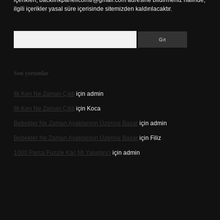
içerikleri,
backlinkpanelicomtr@gmail.com
adresine bildirmeniz halinde,
ilgili içerikler yasal süre içerisinde sitemizden kaldırılacaktır.
Arama
Son yorumlar
Ilk Ken Ne Zaman Çıktı
için
admin
Ilk Ken Ne Zaman Çıktı
için
Koca
Bebekler Ne Zaman Ayaklarının Üzerine Basar
için
admin
Bebekler Ne Zaman Ayaklarının Üzerine Basar
için
Filiz
1000 Parça Puzzle Kaç Ml Yapıştırıcı
için
admin