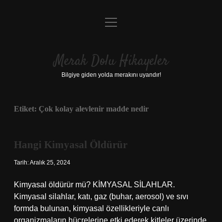
menüyü
Anasayfa
aç
Gizlilik Politikası
Merak Dolu Hikayeler
Yasal Uyarı
Bilgiye giden yolda merakını uyandır!
Hakkımızda
Etiket:
Çok kolay alevlenir madde nedir
Hangi Kimyasal Öldürür
Tarih: Aralık 25, 2024
Kimyasal öldürür mü? KİMYASAL SİLAHLAR.
Kimyasal silahlar, katı, gaz (buhar, aerosol) ve sıvı
formda bulunan, kimyasal özellikleriyle canlı
organizmaların hücrelerine etki ederek kitleler üzerinde