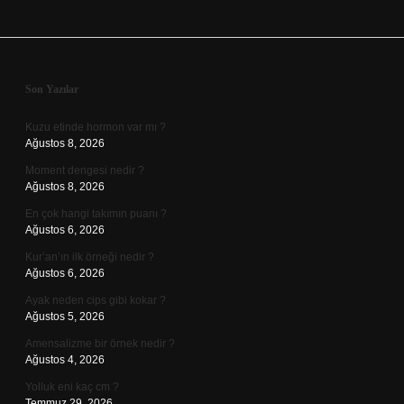
Sidebar
Son Yazılar
Kuzu etinde hormon var mı ?
Ağustos 8, 2026
Moment dengesi nedir ?
Ağustos 8, 2026
En çok hangi takımın puanı ?
Ağustos 6, 2026
Kur’an’ın ilk örneği nedir ?
Ağustos 6, 2026
Ayak neden cips gibi kokar ?
Ağustos 5, 2026
Amensalizme bir örnek nedir ?
Ağustos 4, 2026
Yolluk eni kaç cm ?
Temmuz 29, 2026