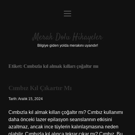
menüyü
Anasayfa
aç
Gizlilik Politikası
Merak Dolu Hikayeler
Yasal Uyarı
Bilgiye giden yolda merakını uyandır!
Hakkımızda
Etiket:
Cımbızla kıl almak kılları çoğaltır mı
Cımbız Kıl Çıkartır Mı
Tarih: Aralık 15, 2024
Cımbızla kıl almak kılları çoğaltır mı? Cımbız kullanımı
daha önceki lazer epilasyon seanslarının etkisini
azaltmaz, ancak ince tüylerin kalınlaşmasına neden
olabilir. Cımbızla kıl alınca tekrar çıkar mı? Cımbız. Bu