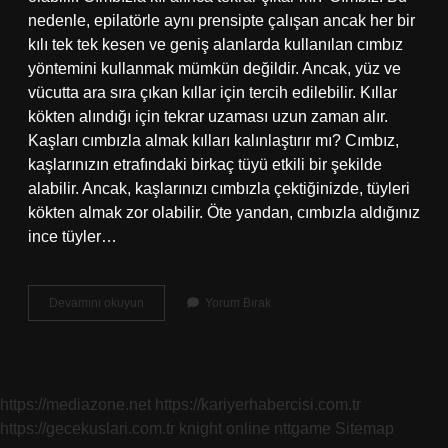
nedenle, epilatörle aynı prensipte çalışan ancak her bir
kılı tek tek kesen ve geniş alanlarda kullanılan cımbız
yöntemini kullanmak mümkün değildir. Ancak, yüz ve
vücutta ara sıra çıkan kıllar için tercih edilebilir. Kıllar
kökten alındığı için tekrar uzaması uzun zaman alır.
Kaşları cımbızla almak kılları kalınlaştırır mı? Cımbız,
kaşlarınızın etrafındaki birkaç tüyü etkili bir şekilde
alabilir. Ancak, kaşlarınızı cımbızla çektiğinizde, tüyleri
kökten almak zor olabilir. Öte yandan, cımbızla aldığınız
ince tüyler…
Cımbız
Devamını okuyun
Yorum Bırak
Kıl
Çıkartır
Mı
https://mediazone.net
https://kariyerhabercisi.com.tr
https://gecekuslari.com.tr
knight online
nttgame
Sitemap