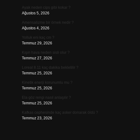
Ayak neden cips gibi kokar ?
Ağustos 5, 2026
Amensalizme bir örnek nedir ?
Ağustos 4, 2026
Yolluk eni kaç cm ?
Temmuz 29, 2026
Kışın hava neden sisli olur ?
Temmuz 27, 2026
Loreal 8.11 kaç dakika bekletilir ?
Temmuz 25, 2026
Kinetik enerji korunumlu mu ?
Temmuz 25, 2026
Ela göz rengi nasıl anlaşılır ?
Temmuz 25, 2026
Kafkas cephesinde kaç asker donarak öldü ?
Temmuz 23, 2026