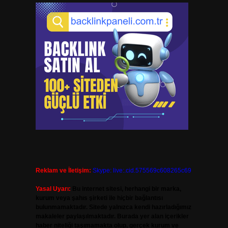
Reklam ve İletişim:
Skype: live:.cid.575569c608265c69
Yasal Uyarı:
Bu internet sitesi, herhangi bir marka,
kurum veya şahıs şirketi ile hiçbir bağlantısı
bulunmamaktadır. Sitede yalnızca kendi hazırladığımız
makaleler paylaşılmaktadır. Burada yer alan içerikler
haber niteliği taşımamakta olup, gerçek kurum ve