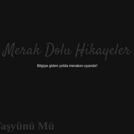
Merak Dolu Hikayeler
Bilgiye giden yolda merakını uyandır!
Taşyünü Mü