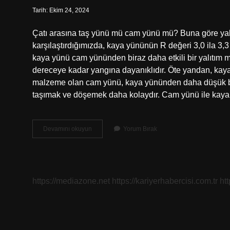
Tarih: Ekim 24, 2024
Çatı arasına taş yünü mü cam yünü mü? Buna göre yalı
karşılaştırdığımızda, kaya yününün R değeri 3,0 ila 3,3
kaya yünü cam yününden biraz daha etkili bir yalıtı
dereceye kadar yangına dayanıklıdır. Öte yandan, kay
malzeme olan cam yünü, kaya yününden daha düşük ba
taşımak ve döşemek daha kolaydır. Cam yünü ile kay
Çatıda
Devamını okuyun
Yorum Bırak
Cam
Yünü
Mü
Taşyünü
Mü
https://mediazone.net
https://kariyerhabercisi.com.tr
ht