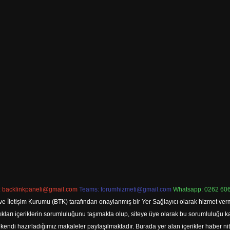
:
backlinkpaneli@gmail.com
Teams:
forumhizmeti@gmail.com
Whatsapp: 0262 606
ve İletişim Kurumu (BTK) tarafından onaylanmış bir Yer Sağlayıcı olarak hizmet verm
rı içeriklerin sorumluluğunu taşımakta olup, siteye üye olarak bu sorumluluğu kabul
a kendi hazırladığımız makaleler paylaşılmaktadır. Burada yer alan içerikler haber 