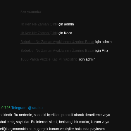
Son yorumlar
Ilk Ken Ne Zaman Çıktı
için
admin
Ilk Ken Ne Zaman Çıktı
için
Koca
Bebekler Ne Zaman Ayaklarının Üzerine Basar
için
admin
Bebekler Ne Zaman Ayaklarının Üzerine Basar
için
Filiz
1000 Parça Puzzle Kaç Ml Yapıştırıcı
için
admin
 0 726
Telegram: @karabul
ektedir. Bu nedenle, sitedeki içerikleri proaktif olarak denetleme veya
 etmiş sayılırlar. Bu internet sitesi, herhangi bir marka, kurum veya
niteliği taşımamakta olup, gerçek kurum ve kişiler hakkında paylaşım