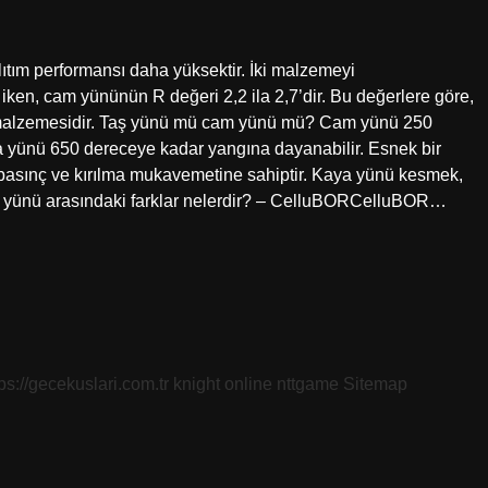
tım performansı daha yüksektir. İki malzemeyi
 iken, cam yününün R değeri 2,2 ila 2,7’dir. Bu değerlere göre,
m malzemesidir. Taş yünü mü cam yünü mü? Cam yünü 250
a yünü 650 dereceye kadar yangına dayanabilir. Esnek bir
sınç ve kırılma mukavemetine sahiptir. Kaya yünü kesmek,
a yünü arasındaki farklar nelerdir? – CelluBORCelluBOR…
tps://gecekuslari.com.tr
knight online
nttgame
Sitemap