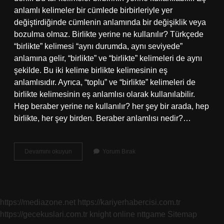
anlamlı kelimeler bir cümlede birbirleriyle yer
değiştirdiğinde cümlenin anlamında bir değişiklik veya
bozulma olmaz. Birlikte yerine ne kullanılır? Türkçede
“birlikte” kelimesi “aynı durumda, aynı seviyede”
anlamına gelir, “birlikte” ve “birlikte” kelimeleri de aynı
şekilde. Bu iki kelime birlikte kelimesinin eş
anlamlısıdır. Ayrıca, “toplu” ve “birlikte” kelimeleri de
birlikte kelimesinin eş anlamlısı olarak kullanılabilir.
Hep beraber yerine ne kullanılır? her şey bir arada, hep
birlikte, her şey birden. Beraber anlamlısı nedir?…
Beraber
Devamını okuyun
Yorum Bırak
Kelimesinin
Eş
Anlamlısı
Nedir
https://mediazone.net
https://kariyerhabercisi.com.tr
https://gecekuslari.com.tr
knight online
nttgame
Sitemap