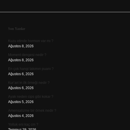
Sidebar
Son Yazılar
Kuzu etinde hormon var mı ?
Ağustos 8, 2026
Moment dengesi nedir ?
Ağustos 8, 2026
En çok hangi takımın puanı ?
Ağustos 6, 2026
Kur’an’ın ilk örneği nedir ?
Ağustos 6, 2026
Ayak neden cips gibi kokar ?
Ağustos 5, 2026
Amensalizme bir örnek nedir ?
Ağustos 4, 2026
Yolluk eni kaç cm ?
Temmuz 29, 2026