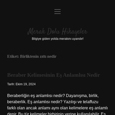
menüyü
Anasayfa
aç
Gizlilik Politikası
Merak Dolu Hikayeler
Yasal Uyarı
Bilgiye giden yolda merakını uyandır!
Hakkımızda
Etiket:
Birliktenin zıttı nedir
Beraber Kelimesinin Eş Anlamlısı Nedir
Tarih: Ekim 19, 2024
Beraberliğin eş anlamlısı nedir? Dayanışma, birlik,
beraberlik. Eş anlamlısı nedir? Yazılışı ve telaffuzu
farklı olan ancak anlamı aynı olan kelimelere eş anlamlı
denir. Bu tür kelimeler birbirinin yerine kullanılabilir. Eş