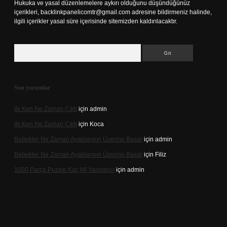
Hukuka ve yasal düzenlemelere aykırı olduğunu düşündüğünüz
içerikleri,
backlinkpanelicomtr@gmail.com
adresine bildirmeniz halinde,
ilgili içerikler yasal süre içerisinde sitemizden kaldırılacaktır.
Arama
Son yorumlar
Ilk Ken Ne Zaman Çıktı
için
admin
Ilk Ken Ne Zaman Çıktı
için
Koca
Bebekler Ne Zaman Ayaklarının Üzerine Basar
için
admin
Bebekler Ne Zaman Ayaklarının Üzerine Basar
için
Filiz
1000 Parça Puzzle Kaç Ml Yapıştırıcı
için
admin