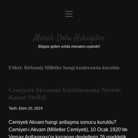
menüyü
Anasayfa
aç
Gizlilik Politikası
Merak Dolu Hikayeler
Yasal Uyarı
Bilgiye giden yolda merakını uyandır!
Hakkımızda
Etiket:
Birleşmiş Milletler hangi konferansta kuruldu
Cemiyeti Akvamın Kurulmasına Nerede
Karar Verildi
Tarih: Ekim 20, 2024
Cemiyeti Akvam hangi antlaşma sonucu kuruldu?
Cemiyet-i Akvam (Milletler Cemiyeti), 10 Ocak 1920’de
Versay Antlaşması’nı kazanan devletlerin 26 maddelik