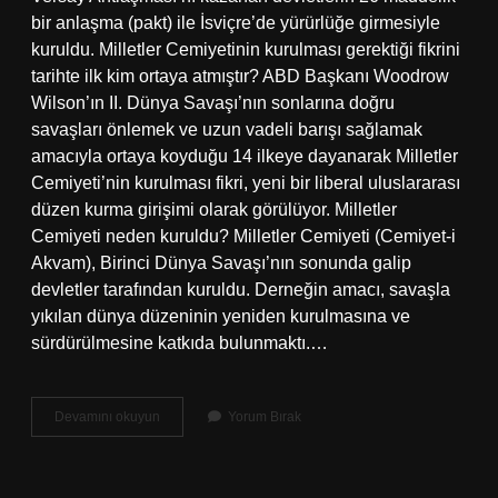
bir anlaşma (pakt) ile İsviçre’de yürürlüğe girmesiyle
kuruldu. Milletler Cemiyetinin kurulması gerektiği fikrini
tarihte ilk kim ortaya atmıştır? ABD Başkanı Woodrow
Wilson’ın II. Dünya Savaşı’nın sonlarına doğru
savaşları önlemek ve uzun vadeli barışı sağlamak
amacıyla ortaya koyduğu 14 ilkeye dayanarak Milletler
Cemiyeti’nin kurulması fikri, yeni bir liberal uluslararası
düzen kurma girişimi olarak görülüyor. Milletler
Cemiyeti neden kuruldu? Milletler Cemiyeti (Cemiyet-i
Akvam), Birinci Dünya Savaşı’nın sonunda galip
devletler tarafından kuruldu. Derneğin amacı, savaşla
yıkılan dünya düzeninin yeniden kurulmasına ve
sürdürülmesine katkıda bulunmaktı.…
Cemiyeti
Devamını okuyun
Yorum Bırak
Akvamın
Kurulmasına
Nerede
Karar