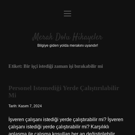
menüyü
Anasayfa
aç
Gizlilik Politikası
Merak Dolu Hikayeler
Yasal Uyarı
Bilgiye giden yolda merakını uyandır!
Hakkımızda
Etiket:
Bir işçi istediği zaman işi bırakabilir mi
Personel Istemediği Yerde Çalıştırılabilir
Mi
Tarih: Kasım 7, 2024
İşveren çalışanı istediği yerde çalıştırabilir mi? İşveren
çalışanı istediği yerde çalıştırabilir mi? Karşılıklı
anlaşma ile çalışma koşulları her an değiştirilebilir.