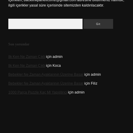
içerikleri,
backlinkpanelicomtr@gmail.com
adresine bildirmeniz halinde,
ilgili içerikler yasal süre içerisinde sitemizden kaldırılacaktır.
Arama
Son yorumlar
Ilk Ken Ne Zaman Çıktı
için
admin
Ilk Ken Ne Zaman Çıktı
için
Koca
Bebekler Ne Zaman Ayaklarının Üzerine Basar
için
admin
Bebekler Ne Zaman Ayaklarının Üzerine Basar
için
Filiz
1000 Parça Puzzle Kaç Ml Yapıştırıcı
için
admin