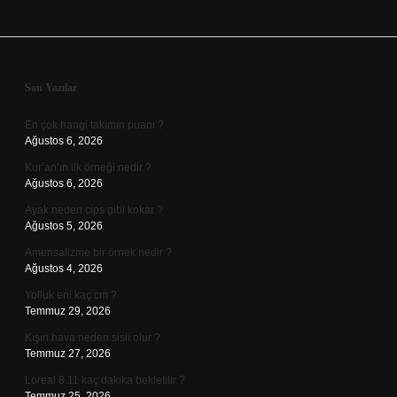
Sidebar
Son Yazılar
En çok hangi takımın puanı ?
Ağustos 6, 2026
Kur’an’ın ilk örneği nedir ?
Ağustos 6, 2026
Ayak neden cips gibi kokar ?
Ağustos 5, 2026
Amensalizme bir örnek nedir ?
Ağustos 4, 2026
Yolluk eni kaç cm ?
Temmuz 29, 2026
Kışın hava neden sisli olur ?
Temmuz 27, 2026
Loreal 8.11 kaç dakika bekletilir ?
Temmuz 25, 2026