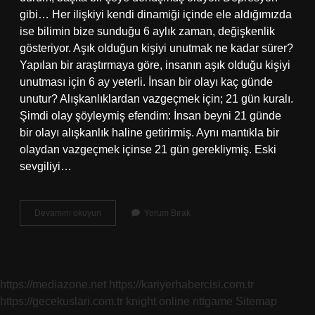
gibi… Her ilişkiyi kendi dinamiği içinde ele aldığımızda
ise bilimin bize sunduğu 6 aylık zaman, değişkenlik
gösteriyor. Aşık olduğun kişiyi unutmak ne kadar sürer?
Yapılan bir araştırmaya göre, insanın aşık olduğu kişiyi
unutması için 6 ay yeterli. İnsan bir olayı kaç günde
unutur? Alışkanlıklardan vazgeçmek için; 21 gün kuralı.
Şimdi olay şöyleymiş efendim: İnsan beyni 21 günde
bir olayı alışkanlık haline getirirmiş. Aynı mantıkla bir
olaydan vazgeçmek içinse 21 gün gerekliymiş. Eski
sevgiliyi…
Birini
Devamını okuyun
Yorum Bırak
Unutmak
Ne
Kadar
Zaman
Alır
https://mediazone.net
https://kariyerhabercisi.com.tr
https://gecekuslari.com.tr
knight online
nttgame
Sitemap