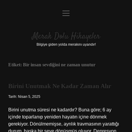
menüyü
Anasayfa
aç
Gizlilik Politikası
Merak Dolu Hikayeler
Yasal Uyarı
Bilgiye giden yolda merakını uyandır!
Hakkımızda
Etiket:
Bir insan sevdiğini ne zaman unutur
Birini Unutmak Ne Kadar Zaman Alır
Tarih: Nisan 5, 2025
Birini unutma süresi ne kadardır? Buna göre; 6 ay
içinde toparlanıp yeniden hayatın içine dönmek
gerekiyor. Dönülmemişse, ayrılık travmasının yarattığı
durum, başka bir şeye dönüşmüş oluyor. Depresyon