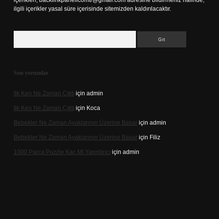
içerikleri,
backlinkpanelicomtr@gmail.com
adresine bildirmeniz halinde,
ilgili içerikler yasal süre içerisinde sitemizden kaldırılacaktır.
Arama
Son yorumlar
Ilk Ken Ne Zaman Çıktı
için
admin
Ilk Ken Ne Zaman Çıktı
için
Koca
Bebekler Ne Zaman Ayaklarının Üzerine Basar
için
admin
Bebekler Ne Zaman Ayaklarının Üzerine Basar
için
Filiz
1000 Parça Puzzle Kaç Ml Yapıştırıcı
için
admin