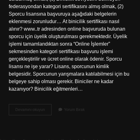
federasyondan kategori sertifikasını almış olmak, (2)
Sporcu lisansına başvuruya aşağıdaki belgelerin
eklenmesi zorunludur… At binicilik sertifikası nasıl
alınır? www..tr adresinden online başvuruda bulunan
sporcu için üyelik oluşturulması gerekmektedir. Üyelik
işlemi tamamlandıktan sonra “Online İşlemler”
sekmesinden kategori sertifikası başvuru işlemi
gerçekleştirilir ve ücret online olarak ödenir. Sporcu
lisansı ne işe yarar? Lisans, sporcunun kimlik
belgesidir. Sporcunun yarışmalara katılabilmesi için bu
belgeye sahip olması gerekir. Biniciler ne kadar
kazanıyor? Binicilik eğitmenleri…
At
Devamını okuyun
Yorum Bırak
Binicilik
Lisansı
Ne
Işe
Yarar