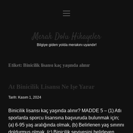
menüyü
Anasayfa
aç
Gizlilik Politikası
Merak Dolu Hikayeler
Yasal Uyarı
Bilgiye giden yolda merakını uyandır!
Hakkımızda
Etiket:
Binicilik lisansı kaç yaşında alınır
At Binicilik Lisansı Ne Işe Yarar
Tarih: Kasım 1, 2024
Binicilik lisansı kaç yaşında alınır? MADDE 5 – (1) Atlı
sporlarda sporcu lisansına başvuruda bulunmak için;
(a) 6-95 yaş aralığında olmak, (b) Belirlenen yaş sınırını
doldurmuş olmak, (c) Binicilik seviyesini belirleyen