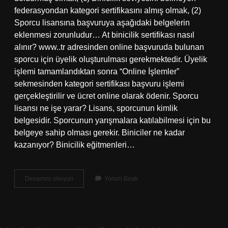
federasyondan kategori sertifikasını almış olmak, (2)
Sporcu lisansına başvuruya aşağıdaki belgelerin
eklenmesi zorunludur… At binicilik sertifikası nasıl
alınır? www..tr adresinden online başvuruda bulunan
sporcu için üyelik oluşturulması gerekmektedir. Üyelik
işlemi tamamlandıktan sonra “Online İşlemler”
sekmesinden kategori sertifikası başvuru işlemi
gerçekleştirilir ve ücret online olarak ödenir. Sporcu
lisansı ne işe yarar? Lisans, sporcunun kimlik
belgesidir. Sporcunun yarışmalara katılabilmesi için bu
belgeye sahip olması gerekir. Biniciler ne kadar
kazanıyor? Binicilik eğitmenleri…
At
Devamını okuyun
Yorum Bırak
Binicilik
Lisansı
Ne
Işe
Yarar