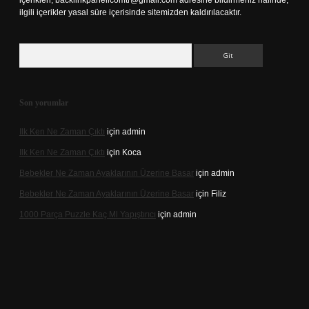
içerikleri,
backlinkpanelicomtr@gmail.com
adresine bildirmeniz halinde,
ilgili içerikler yasal süre içerisinde sitemizden kaldırılacaktır.
Arama
Son yorumlar
Ilk Ken Ne Zaman Çıktı
için
admin
Ilk Ken Ne Zaman Çıktı
için
Koca
Bebekler Ne Zaman Ayaklarının Üzerine Basar
için
admin
Bebekler Ne Zaman Ayaklarının Üzerine Basar
için
Filiz
1000 Parça Puzzle Kaç Ml Yapıştırıcı
için
admin