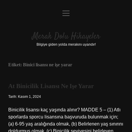
menüyü
Anasayfa
aç
Gizlilik Politikası
Merak Dolu Hikayeler
Yasal Uyarı
Bilgiye giden yolda merakını uyandır!
Hakkımızda
Etiket:
Binici lisansı ne işe yarar
At Binicilik Lisansı Ne Işe Yarar
Tarih: Kasım 1, 2024
Binicilik lisansı kaç yaşında alınır? MADDE 5 – (1) Atlı
sporlarda sporcu lisansına başvuruda bulunmak için;
(a) 6-95 yaş aralığında olmak, (b) Belirlenen yaş sınırını
doldurmuş olmak, (c) Binicilik seviyesini belirleyen