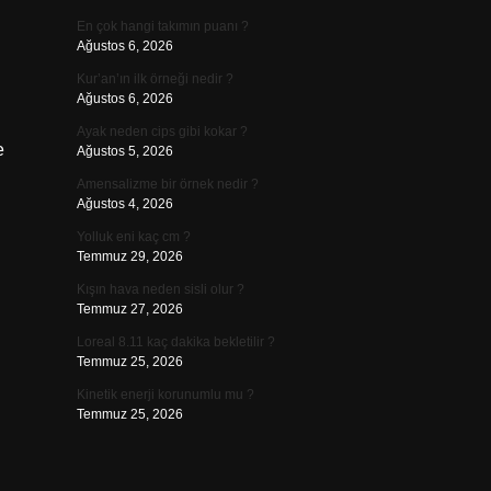
En çok hangi takımın puanı ?
Ağustos 6, 2026
Kur’an’ın ilk örneği nedir ?
Ağustos 6, 2026
Ayak neden cips gibi kokar ?
e
Ağustos 5, 2026
Amensalizme bir örnek nedir ?
Ağustos 4, 2026
Yolluk eni kaç cm ?
Temmuz 29, 2026
Kışın hava neden sisli olur ?
Temmuz 27, 2026
Loreal 8.11 kaç dakika bekletilir ?
Temmuz 25, 2026
Kinetik enerji korunumlu mu ?
Temmuz 25, 2026