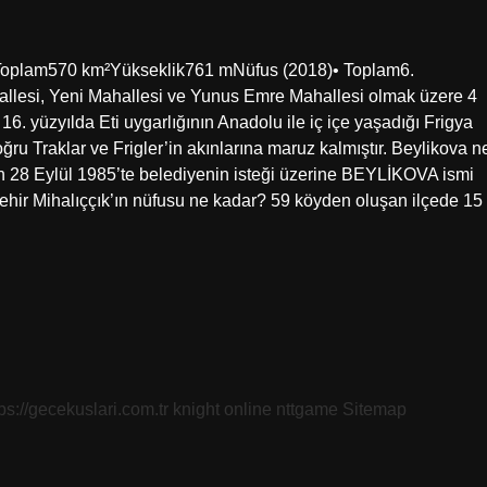
• Toplam570 km²Yükseklik761 mNüfus (2018)• Toplam6.
allesi, Yeni Mahallesi ve Yunus Emre Mahallesi olmak üzere 4
16. yüzyılda Eti uygarlığının Anadolu ile iç içe yaşadığı Frigya
ğru Traklar ve Frigler’in akınlarına maruz kalmıştır. Beylikova n
n 28 Eylül 1985’te belediyenin isteği üzerine BEYLİKOVA ismi
şehir Mihalıççık’ın nüfusu ne kadar? 59 köyden oluşan ilçede 15
tps://gecekuslari.com.tr
knight online
nttgame
Sitemap