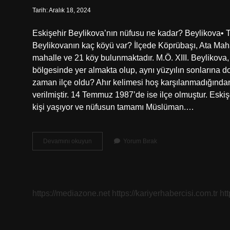
Tarih: Aralık 18, 2024
Eskişehir Beylikova’nın nüfusu ne kadar? Beylikova
Beylikovanın kaç köyü var? İlçede Köprübaşı, Ata Mah
mahalle ve 21 köy bulunmaktadır. M.Ö. XIII. Beylikova, 
bölgesinde yer almakta olup, aynı yüzyılın sonlarına do
zaman ilçe oldu? Ahır kelimesi hoş karşılanmadığında
verilmiştir. 14 Temmuz 1987’de ise ilçe olmuştur. Eski
kişi yaşıyor ve nüfusun tamamı Müslüman.…
Beylikova
Devamını okuyun
Yorum Bırak
Nın
Nüfusu
Ne
Kadar
https://mediazone.net
https://kariyerhabercisi.com.tr
ht