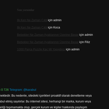
Son yorumlar
Ilk Ken Ne Zaman Çıktı
için
admin
Ilk Ken Ne Zaman Çıktı
için
Koca
Bebekler Ne Zaman Ayaklarının Üzerine Basar
için
admin
Bebekler Ne Zaman Ayaklarının Üzerine Basar
için
Filiz
1000 Parça Puzzle Kaç Ml Yapıştırıcı
için
admin
 0 726
Telegram: @karabul
ektedir. Bu nedenle, sitedeki içerikleri proaktif olarak denetleme veya
 etmiş sayılırlar. Bu internet sitesi, herhangi bir marka, kurum veya
niteliği taşımamakta olup, gerçek kurum ve kişiler hakkında paylaşım