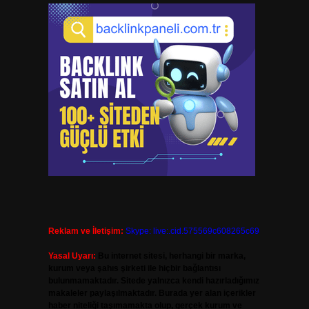
Reklam ve İletişim:
Skype: live:.cid.575569c608265c69
Yasal Uyarı:
Bu internet sitesi, herhangi bir marka,
kurum veya şahıs şirketi ile hiçbir bağlantısı
bulunmamaktadır. Sitede yalnızca kendi hazırladığımız
makaleler paylaşılmaktadır. Burada yer alan içerikler
haber niteliği taşımamakta olup, gerçek kurum ve