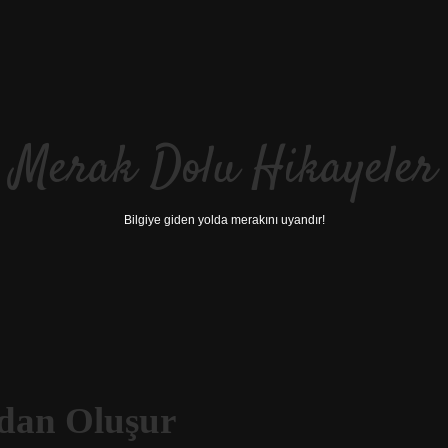
Merak Dolu Hikayeler
Bilgiye giden yolda merakını uyandır!
rdan Oluşur