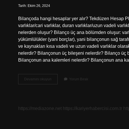
Tarih: Ekim 26, 2024
Bilançoda hangi hesaplar yer alır? Tekdüzen Hesap Pla
varlıklar/cari varlıklar, duran varlıklar/uzun vadeli varl
nelerden oluşur? Bilanço üç ana bölümden oluşur: varlık
yükümlülükler (yani borçlar), yani bilançonun sağ tara
ve kaynakları kısa vadeli ve uzun vadeli varlıklar ol
nelerdir? Bilançonun üç bileşeni nelerdir? Bilanço üç 
Bilançonun ana kalemleri nelerdir? Bilançonun ana ka
Bilanço
Devamını okuyun
Yorum Bırak
Hangi
Hesaplardan
Oluşur
https://mediazone.net
https://kariyerhabercisi.com.tr
ht