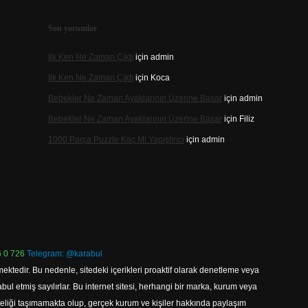
Son yorumlar
Ilk Ken Ne Zaman Çıktı
için
admin
Ilk Ken Ne Zaman Çıktı
için
Koca
Bebekler Ne Zaman Ayaklarının Üzerine Basar
için
admin
Bebekler Ne Zaman Ayaklarının Üzerine Basar
için
Filiz
1000 Parça Puzzle Kaç Ml Yapıştırıcı
için
admin
 0 726
Telegram: @karabul
ektedir. Bu nedenle, sitedeki içerikleri proaktif olarak denetleme veya
 etmiş sayılırlar. Bu internet sitesi, herhangi bir marka, kurum veya
niteliği taşımamakta olup, gerçek kurum ve kişiler hakkında paylaşım