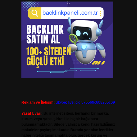
Reklam ve İletişim:
Skype: live:.cid.575569c608265c69
Yasal Uyarı:
Bu internet sitesi, herhangi bir marka,
kurum veya şahıs şirketi ile hiçbir bağlantısı
bulunmamaktadır. Sitede yalnızca kendi hazırladığımız
makaleler paylaşılmaktadır. Burada yer alan içerikler
haber niteliği taşımamakta olup, gerçek kurum ve