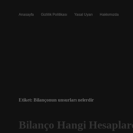
Anasayfa
Gizlilik Politikası
Yasal Uyarı
Hakkımızda
Etiket:
Bilançonun unsurları nelerdir
Bilanço Hangi Hesapla