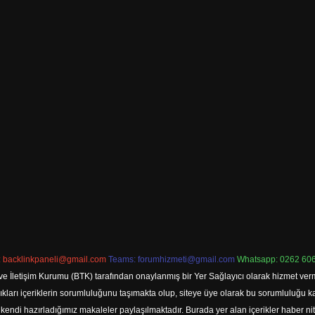
:
backlinkpaneli@gmail.com
Teams:
forumhizmeti@gmail.com
Whatsapp: 0262 606
ve İletişim Kurumu (BTK) tarafından onaylanmış bir Yer Sağlayıcı olarak hizmet verm
rı içeriklerin sorumluluğunu taşımakta olup, siteye üye olarak bu sorumluluğu kabul
a kendi hazırladığımız makaleler paylaşılmaktadır. Burada yer alan içerikler haber 