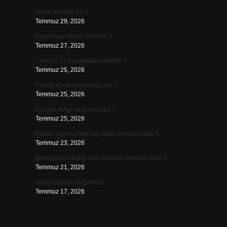
Yolluk eni kaç cm ?
Temmuz 29, 2026
Kışın hava neden sisli olur ?
Temmuz 27, 2026
Loreal 8.11 kaç dakika bekletilir ?
Temmuz 25, 2026
Kinetik enerji korunumlu mu ?
Temmuz 25, 2026
Ela göz rengi nasıl anlaşılır ?
Temmuz 25, 2026
Kafkas cephesinde kaç asker donarak öldü ?
Temmuz 23, 2026
Bankaların istediği gelir belgesi nereden alınır ?
Temmuz 21, 2026
Hangi hayvan doğurmaz ?
Temmuz 17, 2026