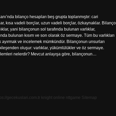
nı’nda bilanço hesapları beş grupta toplanmıştır: cari
ıklar, kısa vadeli borçlar, uzun vadeli borçlar, özkaynaklar. Bilanço
lar, yani bilançonun sol tarafında bulunan varlıklar,
fında bulunan kısım ve son olarak öz sermaye. Tüm bu varlıkları
arak ayırmak ve incelemek mümkündür. Bilançonun unsurları
bileşenden oluşur: varlıklar, yükümlülükler ve öz sermaye.
lemleri nelerdir? Mevcut anlayışa göre, bilançonun…
tps://gecekuslari.com.tr
knight online
nttgame
Sitemap