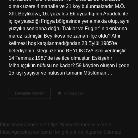
olmak üzere 4 mahalle ve 21 köy bulunmaktadır. M.Ö.
XIII. Beylikova, 16. yüzyılda Eti uygarlığının Anadolu ile
iç içe yaşadığı Frigya bölgesinde yer almakta olup, aynı
yüzyılın sonlarına doğru Traklar ve Frigler’in akınlarına
maruz kalmıştır. Beylikova ne zaman ilçe oldu? Ahır
kelimesi hoş karşılanmadığından 28 Eylül 1985’te
belediyenin isteği üzerine BEYLİKOVA ismi verilmiştir.
14 Temmuz 1987’de ise ilçe olmuştur. Eskişehir
Mihalıççık’ın nüfusu ne kadar? 59 köyden oluşan ilçede
15 kişi yaşıyor ve nüfusun tamamı Müslüman.…
Beylikova
Devamını okuyun
Yorum Bırak
Nın
Nüfusu
Ne
Kadar
https://mediazone.net
https://kariyerhabercisi.com.tr
https://gecekuslari.com.tr
knight online
nttgame
Sitemap