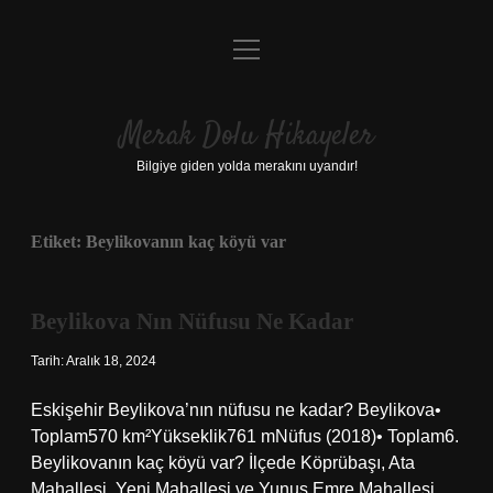
menüyü
Anasayfa
aç
Gizlilik Politikası
Merak Dolu Hikayeler
Yasal Uyarı
Bilgiye giden yolda merakını uyandır!
Hakkımızda
Etiket:
Beylikovanın kaç köyü var
Beylikova Nın Nüfusu Ne Kadar
Tarih: Aralık 18, 2024
Eskişehir Beylikova’nın nüfusu ne kadar? Beylikova•
Toplam570 km²Yükseklik761 mNüfus (2018)• Toplam6.
Beylikovanın kaç köyü var? İlçede Köprübaşı, Ata
Mahallesi, Yeni Mahallesi ve Yunus Emre Mahallesi