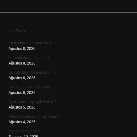
Sidebar
Son Yazılar
Kuzu etinde hormon var mı ?
Ağustos 8, 2026
Moment dengesi nedir ?
Ağustos 8, 2026
En çok hangi takımın puanı ?
Ağustos 6, 2026
Kur’an’ın ilk örneği nedir ?
Ağustos 6, 2026
Ayak neden cips gibi kokar ?
Ağustos 5, 2026
Amensalizme bir örnek nedir ?
Ağustos 4, 2026
Yolluk eni kaç cm ?
Temmuz 29, 2026