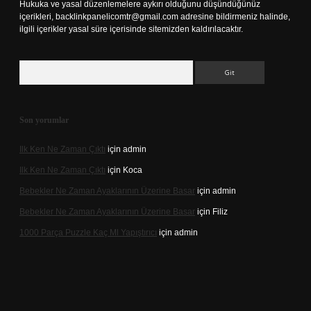
Hukuka ve yasal düzenlemelere aykırı olduğunu düşündüğünüz
içerikleri,
backlinkpanelicomtr@gmail.com
adresine bildirmeniz halinde,
ilgili içerikler yasal süre içerisinde sitemizden kaldırılacaktır.
Arama
Son yorumlar
Ilk Ken Ne Zaman Çıktı
için
admin
Ilk Ken Ne Zaman Çıktı
için
Koca
Bebekler Ne Zaman Ayaklarının Üzerine Basar
için
admin
Bebekler Ne Zaman Ayaklarının Üzerine Basar
için
Filiz
1000 Parça Puzzle Kaç Ml Yapıştırıcı
için
admin