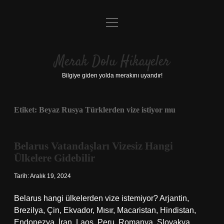
menüyü
Anasayfa
aç
Gizlilik Politikası
Merak Dolu Hikayeler
Yasal Uyarı
Bilgiye giden yolda merakını uyandır!
Hakkımızda
Etiket:
Beyaz Rusya Türklerden vize istiyor mu
Belarus Vatandaşları Vizesiz Hangi
Ülkelere Gidebilir
Tarih: Aralık 19, 2024
Belarus hangi ülkelerden vize istemiyor? Arjantin,
Brezilya, Çin, Ekvador, Mısır, Macaristan, Hindistan,
Endonezya, İran, Laos, Peru, Romanya, Slovakya,