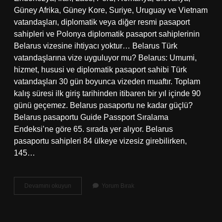
Güney Afrika, Güney Kore, Suriye, Uruguay ve Vietnam
vatandaşları, diplomatik veya diğer resmi pasaport
sahipleri ve Polonya diplomatik pasaport sahiplerinin
Belarus vizesine ihtiyacı yoktur… Belarus Türk
vatandaşlarına vize uyguluyor mu? Belarus: Umumi,
hizmet, hususi ve diplomatik pasaport sahibi Türk
vatandaşları 30 gün boyunca vizeden muaftır. Toplam
kalış süresi ilk giriş tarihinden itibaren bir yıl içinde 90
günü geçemez. Belarus pasaportu ne kadar güçlü?
Belarus pasaportu Guide Passport Sıralama
Endeksi’ne göre 65. sırada yer alıyor. Belarus
pasaportu sahipleri 84 ülkeye vizesiz girebilirken,
145…
Belarus
Devamını okuyun
Yorum Bırak
Vatandaşları
Vizesiz
Hangi
Ülkelere