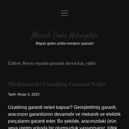
menüyü
Anasayfa
aç
Gizlilik Politikası
Merak Dolu Hikayeler
Yasal Uyarı
Bilgiye giden yolda merakını uyandır!
Hakkımızda
Etiket:
Beyaz eşyada garanti süresi kaç yıldır
Mediamarkt Uzatılmış Garanti Nedir
Tarih: Nisan 4, 2025
Uzatılmış garanti neleri kapsar? Genişletilmiş garanti,
aracınızın garantisinin devamıdır ve mekanik ve elektrik
parçalarını garanti eder. Bu şekilde, aracınızdaki ürün
veya üretim yoluyla bir olumsuzluk yaşıyorsanız, tüfek