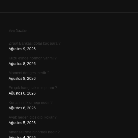
Sidebar
Son Yazılar
Ziraat Bankası dolar kaç para ?
Ağustos 9, 2026
Kuzu etinde hormon var mı ?
Ağustos 8, 2026
Moment dengesi nedir ?
Ağustos 8, 2026
En çok hangi takımın puanı ?
Ağustos 6, 2026
Kur’an’ın ilk örneği nedir ?
Ağustos 6, 2026
Ayak neden cips gibi kokar ?
Ağustos 5, 2026
Amensalizme bir örnek nedir ?
Ağustos 4, 2026