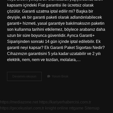
kapsamı içindeki Fiat garantisi ile ücretsiz olarak
çözülür. Garanti uzatma iptal edilir mi? Başka bir
deyişle, ek bir garanti paketi olarak adlandırılabilecek
garanti+ hizmeti, yasal garantiye bakılmaksızın paketin
son kullanma tarihini etkilemez, böylece arabanız daha
uzun bir süre boyunca güvenlidir. Ayrıca Garanti+
Siparişinden sonraki 14 gün içinde iptal edilebilir. Ek
garanti neyi kapsar? Ek Garanti Paket Sigortası Nedir?
Cihazınızın garantisini 5 yıla kadar uzatabilir ve 2 yılı
elektrik, nem, nem ve tozdan, molalara,…
Mediamarkt
Devamını okuyun
Yorum Bırak
Uzatılmış
Garanti
Nedir
https://mediazone.net
https://kariyerhabercisi.com.tr
https://gecekuslari.com.tr
knight online
nttgame
Sitemap