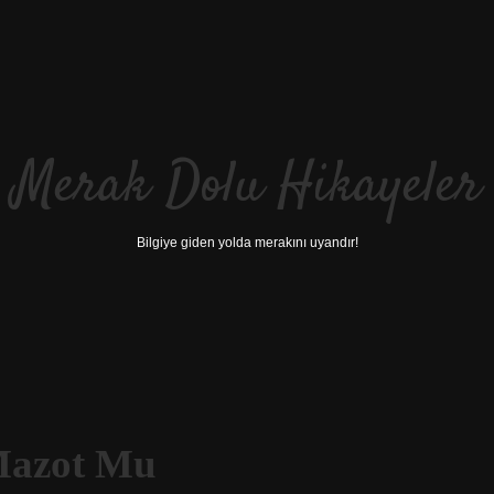
Merak Dolu Hikayeler
Bilgiye giden yolda merakını uyandır!
 Mazot Mu