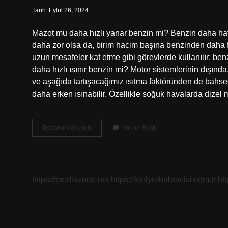
Tarih: Eylül 26, 2024
Mazot mu daha hızlı yanar benzin mi? Benzin daha hafift
daha zor olsa da, birim hacim başına benzinden daha fa
uzun mesafeler kat etme gibi görevlerde kullanılır; benz
daha hızlı ısınır benzin mi? Motor sistemlerinin dışında,
ve aşağıda tartışacağımız ısıtma faktöründen de bahsede
daha erken ısınabilir. Özellikle soğuk havalarda dizel
Benzin
Devamını okuyun
Yorum Bırak
Mi
Hızlı
Yanar
Mazot
Mu
https://mediazone.net
https://kariyerhabercisi.com.tr
ht