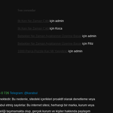
Son yorumlar
Ilk Ken Ne Zaman Çıktı
için
admin
Ilk Ken Ne Zaman Çıktı
için
Koca
Bebekler Ne Zaman Ayaklarının Üzerine Basar
için
admin
Bebekler Ne Zaman Ayaklarının Üzerine Basar
için
Filiz
1000 Parça Puzzle Kaç Ml Yapıştırıcı
için
admin
 0 726
Telegram: @karabul
ektedir. Bu nedenle, sitedeki içerikleri proaktif olarak denetleme veya
 etmiş sayılırlar. Bu internet sitesi, herhangi bir marka, kurum veya
niteliği taşımamakta olup, gerçek kurum ve kişiler hakkında paylaşım