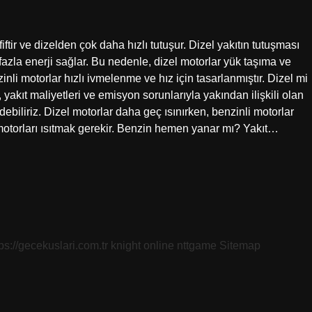
ir ve dizelden çok daha hızlı tutuşur. Dizel yakıtın tutuşması
zla enerji sağlar. Bu nedenle, dizel motorlar yük taşıma ve
inli motorlar hızlı ivmelenme ve hız için tasarlanmıştır. Dizel mi
 yakıt maliyetleri ve emisyon sorunlarıyla yakından ilişkili olan
biliriz. Dizel motorlar daha geç ısınırken, benzinli motorlar
 motorları ısıtmak gerekir. Benzin hemen yanar mı? Yakıt…
tps://gecekuslari.com.tr
knight online
nttgame
Sitemap