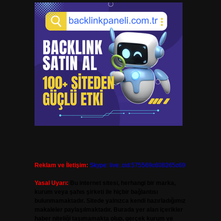
Reklam ve İletişim:
Skype: live:.cid.575569c608265c69
Yasal Uyarı:
Bu internet sitesi, herhangi bir marka,
kurum veya şahıs şirketi ile hiçbir bağlantısı
bulunmamaktadır. Sitede yalnızca kendi hazırladığımız
makaleler paylaşılmaktadır. Burada yer alan içerikler
haber niteliği taşımamakta olup, gerçek kurum ve