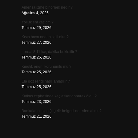
Amensalizme bir örnek nedir ?
Ağustos 4, 2026
Yolluk eni kaç cm ?
Temmuz 29, 2026
Kışın hava neden sisli olur ?
Temmuz 27, 2026
Loreal 8.11 kaç dakika bekletilir ?
Temmuz 25, 2026
Kinetik enerji korunumlu mu ?
Temmuz 25, 2026
Ela göz rengi nasıl anlaşılır ?
Temmuz 25, 2026
Kafkas cephesinde kaç asker donarak öldü ?
Temmuz 23, 2026
Bankaların istediği gelir belgesi nereden alınır ?
Temmuz 21, 2026