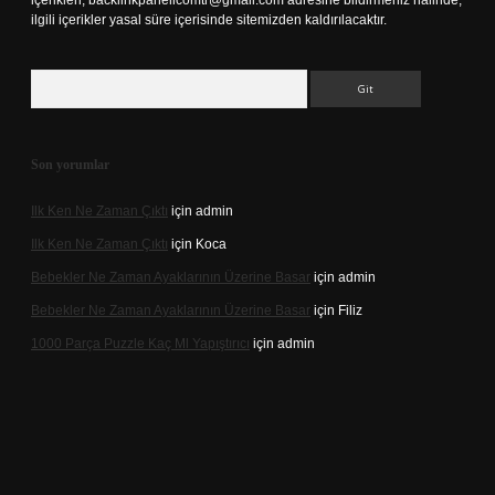
içerikleri,
backlinkpanelicomtr@gmail.com
adresine bildirmeniz halinde,
ilgili içerikler yasal süre içerisinde sitemizden kaldırılacaktır.
Arama
Son yorumlar
Ilk Ken Ne Zaman Çıktı
için
admin
Ilk Ken Ne Zaman Çıktı
için
Koca
Bebekler Ne Zaman Ayaklarının Üzerine Basar
için
admin
Bebekler Ne Zaman Ayaklarının Üzerine Basar
için
Filiz
1000 Parça Puzzle Kaç Ml Yapıştırıcı
için
admin