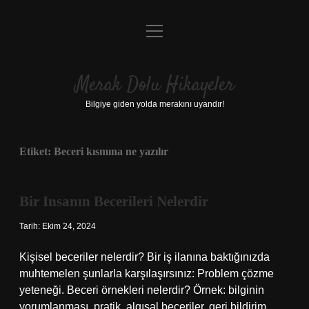
menüyü
Anasayfa
aç
Gizlilik Politikası
Merak Dolu Hikayeler
Yasal Uyarı
Bilgiye giden yolda merakını uyandır!
Hakkımızda
Etiket:
Beceri kısmına ne yazılır
Bir Insanın Becerileri Nelerdir
Tarih: Ekim 24, 2024
Kişisel beceriler nelerdir? Bir iş ilanına baktığınızda
muhtemelen şunlarla karşılaşırsınız: Problem çözme
yeteneği. Beceri örnekleri nelerdir? Örnek: bilginin
yorumlanması, pratik, algısal beceriler, geri bildirim,