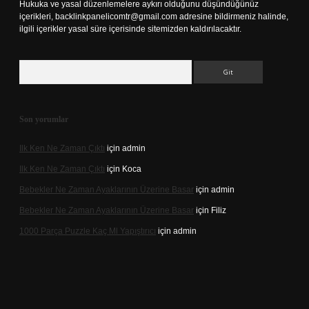
Hukuka ve yasal düzenlemelere aykırı olduğunu düşündüğünüz
içerikleri,
backlinkpanelicomtr@gmail.com
adresine bildirmeniz halinde,
ilgili içerikler yasal süre içerisinde sitemizden kaldırılacaktır.
Arama
Son yorumlar
Ilk Ken Ne Zaman Çıktı
için
admin
Ilk Ken Ne Zaman Çıktı
için
Koca
Bebekler Ne Zaman Ayaklarının Üzerine Basar
için
admin
Bebekler Ne Zaman Ayaklarının Üzerine Basar
için
Filiz
1000 Parça Puzzle Kaç Ml Yapıştırıcı
için
admin