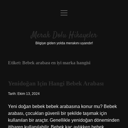
menüyü
Anasayfa
aç
Gizlilik Politikası
Merak Dolu Hikayeler
Yasal Uyarı
Bilgiye giden yolda merakını uyandır!
Hakkımızda
Etiket:
Bebek arabası en iyi marka hangisi
Yenidoğan Için Hangi Bebek Arabası
Tarih: Ekim 13, 2024
Yeni doğan bebek bebek arabasına konur mu? Bebek
arabası, çocukları güvenli bir şekilde taşımak için
kullanılan bir araçtır. Genellikle yenidoğan döneminden
itibaren kullanılabilir. Bebek kaç aylıkken bebek