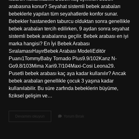
arabasına konur? Seyahat sistemli bebek arabaları
bebeklerle yapılan tüm seyahatlerde konfor sunar.
Bebekler hastaneden taburcu olduktan sonra genellikle
bebek arabaları tercih edilirken, 9 aydan sonra seyahat
sistemli bebek arabalarına geçilir. Bebek arabası en iyi
marka hangisi? En İyi Bebek Arabası
SıralamasıHayırBebek Arabası ModeliEditör
Puanı1TommyBaby Tornado Plus9.9/102Kanz N-
Go9.8/103Mima Xari9.7/104Maxi-Cosi Leona29.
Pusetli bebek arabası kaç aya kadar kullanılır? Ancak
bebek arabaları genellikle çocuk 3 yaşına kadar
kullanılabilir. Bu süre zarfında bebeklerin büyüme,
fiziksel gelişim ve…
Yenidoğan
Devamını okuyun
Yorum Bırak
Için
Hangi
Bebek
Arabası