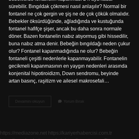
sürebilir. Bıngıldak çökmesi nasıl anlaşılır? Normal bir
fontanel ne çok gergin ve şiş ne de çok çökük olmalıdır.
Bebekler öksürdüğünde, ağladığında ve kustuğunda
fontanel hafifçe şişer, ancak bu daha sonra normale
döner. Bazen fontanelin nabız atıyormuş gibi hissedilir,
buna nabız atma denir. Bebeğin bıngıldağı neden çukur
olur? Fontanel kapanmadığında ne olur? Bebeğin
fontaneli çeşitli nedenlerle kapanmayabilir. Fontanelin
gecikmeli kapanmasının en yaygın nedenleri arasında
konjenital hipotiroidizm, Down sendromu, beyinde
artan basınç, raşitizm ve ailesel makrosefali…
Bıngıldak
Devamını okuyun
Yorum Bırak
Çökmesi
Ne
Zaman
Düzelir
https://mediazone.net
https://kariyerhabercisi.com.tr