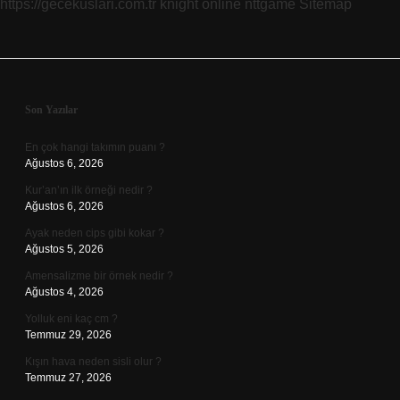
https://gecekuslari.com.tr
knight online
nttgame
Sitemap
Sidebar
Son Yazılar
En çok hangi takımın puanı ?
Ağustos 6, 2026
Kur’an’ın ilk örneği nedir ?
Ağustos 6, 2026
Ayak neden cips gibi kokar ?
Ağustos 5, 2026
Amensalizme bir örnek nedir ?
Ağustos 4, 2026
Yolluk eni kaç cm ?
Temmuz 29, 2026
Kışın hava neden sisli olur ?
Temmuz 27, 2026