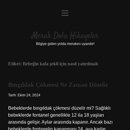
menüyü
Anasayfa
aç
Gizlilik Politikası
Merak Dolu Hikayeler
Yasal Uyarı
Bilgiye giden yolda merakını uyandır!
Hakkımızda
Etiket:
Bebeğin kafa şekli için nasıl yatırılmalı
Bıngıldak Çökmesi Ne Zaman Düzelir
Tarih: Ekim 24, 2024
Bebeklerde bıngıldak çökmesi düzelir mi? Sağlıklı
bebeklerde fontanel genellikle 12 ila 18 yaşları
arasında gelişir. Aylar arasında kapanır. Ancak bazı
bebeklerde fontanelin kapanması 24. aya kadar