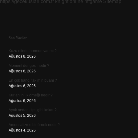
https://gecekuslari.com.tr
knight online
nttgame
Sitemap
Sidebar
Son Yazılar
Kuzu etinde hormon var mı ?
Ağustos 8, 2026
Moment dengesi nedir ?
Ağustos 8, 2026
En çok hangi takımın puanı ?
Ağustos 6, 2026
Kur’an’ın ilk örneği nedir ?
Ağustos 6, 2026
Ayak neden cips gibi kokar ?
Ağustos 5, 2026
Amensalizme bir örnek nedir ?
Ağustos 4, 2026