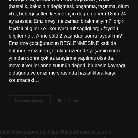
(hastalık, bakıcının değişmesi, boşanma, taşınma, ölüm
vb.), bebeği sütten kesmek için doğru dönem 18 ila 24
ay arasıdır. Emzirmeyi ne zaman bırakmalıyım? .org ›
faydalı bilgiler › e. .koruyucuruhsagligi.org › faydalı
bilgiler › e… Anne sütü 2 yaşından sonra faydalı mı?
Emzirme çocuğunuzun BESLENMESİNE katkıda
bulunur. Emzirilen çocuklar üzerinde yaşamın ikinci
yılından sonra çok az araştırma yapılmış olsa da,
mevcut veriler anne sütünün değerli bir besin kaynağı
olduğunu ve emzirme sırasında hastalıklara karşı
korumadaki…
Anne
Devamını okuyun
14 Yorum
Sütü
Ne
Zaman
Kesilmeli
https://mediazone.net
https://kariyerhabercisi.com.tr