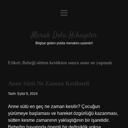
menüyü
Anasayfa
aç
Gizlilik Politikası
Merak Dolu Hikayeler
Yasal Uyarı
Bilgiye giden yolda merakını uyandır!
Hakkımızda
Etiket:
Bebeği sütten kestikten sonra anne ne yapmalı
Anne Sütü Ne Zaman Kesilmeli
Tarih: Eylül 9, 2024
Anne sütü en geç ne zaman kesilir? Çocuğun
yürümeye başlaması ve hareket özgürlüğü kazanması,
sütten kesme zamanının yaklaştığının bir işaretidir.
Bebeğin hayatında önemli bir değişiklik yoksa