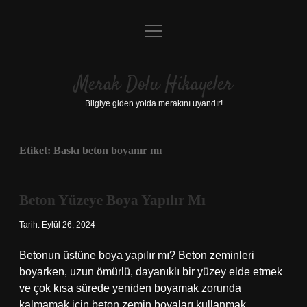
menüyü
Anasayfa
aç
Gizlilik Politikası
Merak Dolu Hikayeler
Yasal Uyarı
Bilgiye giden yolda merakını uyandır!
Hakkımızda
Etiket:
Baskı beton boyanır mı
Beton Yüzeye Boya Yapılır Mı
Tarih: Eylül 26, 2024
Betonun üstüne boya yapılır mı? Beton zeminleri
boyarken, uzun ömürlü, dayanıklı bir yüzey elde etmek
ve çok kısa sürede yeniden boyamak zorunda
kalmamak için beton zemin boyaları kullanmak