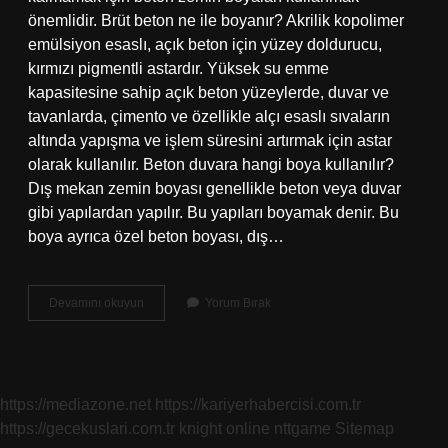
önemlidir. Brüt beton ne ile boyanır? Akrilik kopolimer
emülsiyon esaslı, açık beton için yüzey doldurucu,
kırmızı pigmentli astardır. Yüksek su emme
kapasitesine sahip açık beton yüzeylerde, duvar ve
tavanlarda, çimento ve özellikle alçı esaslı sıvaların
altında yapışma ve işlem süresini artırmak için astar
olarak kullanılır. Beton duvara hangi boya kullanılır?
Dış mekan zemin boyası genellikle beton veya duvar
gibi yapılardan yapılır. Bu yapıları boyamak denir. Bu
boya ayrıca özel beton boyası, dış…
Beton
Devamını okuyun
Yorum Bırak
Yüzeye
Boya
Yapılır
Mı
https://mediazone.net
https://kariyerhabercisi.com.tr
https://gecekuslari.com.tr
knight online
nttgame
Sitemap