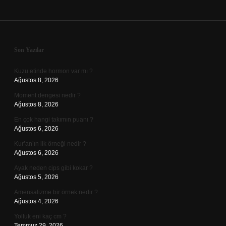
Sidebar
Son Yazılar
Kuzu etinde hormon var mı ?
Ağustos 8, 2026
Moment dengesi nedir ?
Ağustos 8, 2026
En çok hangi takımın puanı ?
Ağustos 6, 2026
Kur’an’ın ilk örneği nedir ?
Ağustos 6, 2026
Ayak neden cips gibi kokar ?
Ağustos 5, 2026
Amensalizme bir örnek nedir ?
Ağustos 4, 2026
Yolluk eni kaç cm ?
Temmuz 29, 2026