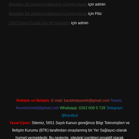
Bebekler Ne Zaman Ayaklarının Üzerine Basar
için
admin
Bebekler Ne Zaman Ayaklarının Üzerine Basar
için
Filiz
1000 Parça Puzzle Kaç Ml Yapıştırıcı
için
admin
xper indir
Reklam ve İletişim:
E-mail:
backlinkpaneli@gmail.com
Teams:
forumhizmeti@gmail.com
Whatsapp: 0262 606 0 726
Telegram:
@karabul
Yasal Uyarı:
Sitemiz, 5651 Sayılı Kanun gereğince Bilgi Teknolojileri ve
İletişim Kurumu (BTK) tarafından onaylanmış bir Yer Sağlayıcı olarak
hizmet vermektedir. Bu nedenle, sitedeki içerikleri proaktif olarak