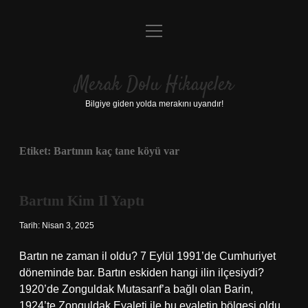
menüyü
Anasayfa
aç
Gizlilik Politikası
Merak Dolu Hikayeler
Yasal Uyarı
Bilgiye giden yolda merakını uyandır!
Hakkımızda
Etiket:
Bartının kaç tane köyü var
Bartını Kim Il Yaptı
Tarih: Nisan 3, 2025
Bartın ne zaman il oldu? 7 Eylül 1991’de Cumhuriyet
döneminde bar. Bartın eskiden hangi ilin ilçesiydi?
1920’de Zonguldak Mutasarıf’a bağlı olan Barin,
1924’te Zonguldak Eyaleti ile bu eyaletin bölgesi oldu.