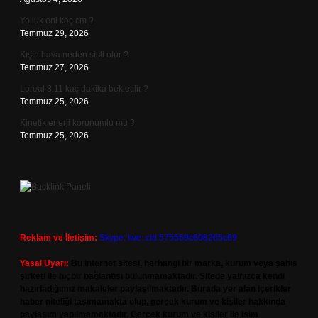
Yolluk eni kaç cm ?
Temmuz 29, 2026
Kışın hava neden sisli olur ?
Temmuz 27, 2026
Loreal 8.11 kaç dakika bekletilir ?
Temmuz 25, 2026
Kinetik enerji korunumlu mu ?
Temmuz 25, 2026
Reklam ve İletişim:
Skype: live:.cid.575569c608265c69
Yasal Uyarı:
Bu internet sitesi, herhangi bir marka, kurum veya şahıs
şirketi ile hiçbir bağlantısı bulunmamaktadır. Sitede yalnızca kendi
hazırladığımız makaleler paylaşılmaktadır. Burada yer alan içerikler
haber niteliği taşımamakta olup, gerçek kurum ve kişiler hakkında
paylaşım yapılmamaktadır. Gerçek kurum ve kişiler ile isim