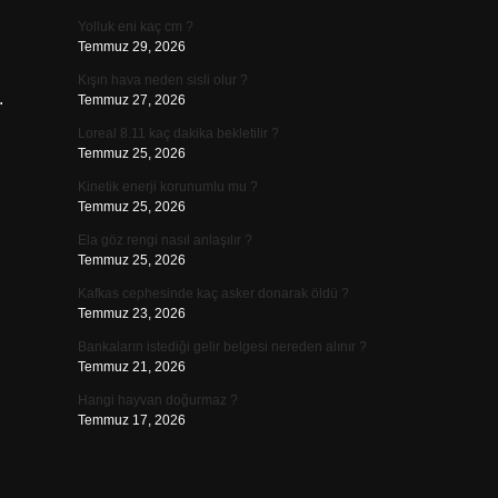
Yolluk eni kaç cm ?
Temmuz 29, 2026
Kışın hava neden sisli olur ?
.
Temmuz 27, 2026
Loreal 8.11 kaç dakika bekletilir ?
Temmuz 25, 2026
Kinetik enerji korunumlu mu ?
Temmuz 25, 2026
Ela göz rengi nasıl anlaşılır ?
Temmuz 25, 2026
Kafkas cephesinde kaç asker donarak öldü ?
Temmuz 23, 2026
Bankaların istediği gelir belgesi nereden alınır ?
Temmuz 21, 2026
Hangi hayvan doğurmaz ?
Temmuz 17, 2026