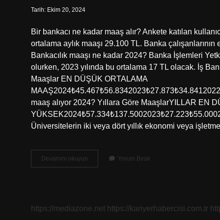
Tarih: Ekim 20, 2024
Bir bankacı ne kadar maaş alır? Ankete katılan kullanıc
ortalama aylık maaşı 29.100 TL. Banka çalışanlarının
Bankacılık maaşı ne kadar 2024? Banka İşlemleri Yetki
olurken, 2023 yılında bu ortalama 17 TL olacak. İş Ban
Maaşlar EN DÜŞÜK ORTALAMA
MAAŞ2024₺45.467₺56.8342023₺27.873₺34.8412022₺10
maaş alıyor 2024? Yıllara Göre MaaşlarYILLAR EN
YÜKSEK2024₺57.334₺137.5002023₺27.223₺55.0002022
Üniversitelerin iki veya dört yıllık ekonomi veya işlet
Bankacılık
Devamını okuyun
Yorum Bırak
Kaç
Tl
Maaş
Alır
https://mediazone.net
https://kariyerhabercisi.com.tr
ht