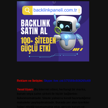
Reklam ve İletişim:
Skype: live:.cid.575569c608265c69
Yasal Uyarı:
Bu internet sitesi, herhangi bir marka,
kurum veya şahıs şirketi ile hiçbir bağlantısı
bulunmamaktadır. Sitede yalnızca kendi hazırladığımız
makaleler paylaşılmaktadır. Burada yer alan içerikler
haber niteliği taşımamakta olup, gerçek kurum ve