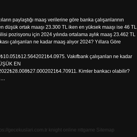
ıların paylaştığı maaş verilerine göre banka çalışanlarının
 en düşük ortak maaşı 23.300 TL iken en yüksek maaşı ise 46 TL
lisi pozisyonu için 2024 yılında ortalama aylık maaş 23.462 TL
kası çalışanları ne kadar maaş alıyor 2024? Yıllara Göre
.051₺12.5642021₺4.0975. Vakıfbank çalışanları ne kadar
 DÜŞÜK EN
₺28.008₺27.0002021₺4.70911. Kimler bankacı olabilir?
me…
tps://gecekuslari.com.tr
knight online
nttgame
Sitemap