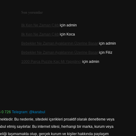
Son yorumlar
Ilk Ken Ne Zaman Çıktı
için
admin
Ilk Ken Ne Zaman Çıktı
için
Koca
Bebekler Ne Zaman Ayaklarının Üzerine Basar
için
admin
Bebekler Ne Zaman Ayaklarının Üzerine Basar
için
Filiz
1000 Parça Puzzle Kaç Ml Yapıştırıcı
için
admin
 0 726
Telegram: @karabul
ektedir. Bu nedenle, sitedeki içerikleri proaktif olarak denetleme veya
 etmiş sayılırlar. Bu internet sitesi, herhangi bir marka, kurum veya
niteliği taşımamakta olup, gerçek kurum ve kişiler hakkında paylaşım