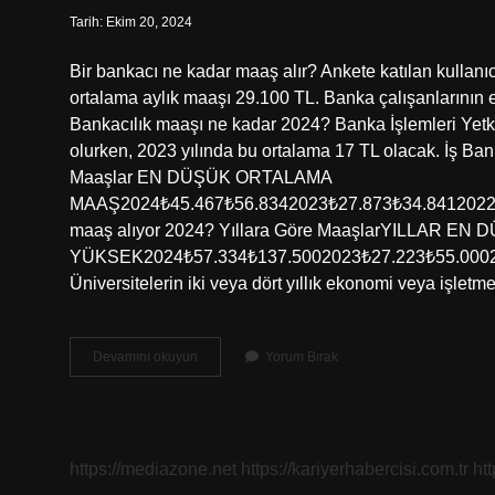
Tarih: Ekim 20, 2024
Bir bankacı ne kadar maaş alır? Ankete katılan kullanıc
ortalama aylık maaşı 29.100 TL. Banka çalışanlarının
Bankacılık maaşı ne kadar 2024? Banka İşlemleri Yetki
olurken, 2023 yılında bu ortalama 17 TL olacak. İş Ban
Maaşlar EN DÜŞÜK ORTALAMA
MAAŞ2024₺45.467₺56.8342023₺27.873₺34.8412022₺10
maaş alıyor 2024? Yıllara Göre MaaşlarYILLAR EN
YÜKSEK2024₺57.334₺137.5002023₺27.223₺55.0002022
Üniversitelerin iki veya dört yıllık ekonomi veya işlet
Bankacılık
Devamını okuyun
Yorum Bırak
Kaç
Tl
Maaş
Alır
https://mediazone.net
https://kariyerhabercisi.com.tr
ht