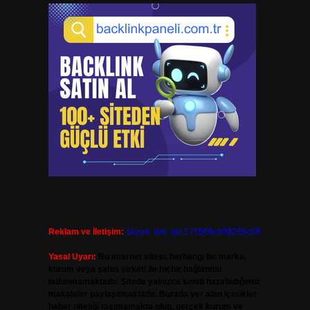
Reklam ve İletişim:
Skype: live:.cid.575569c608265c69
Yasal Uyarı:
Bu internet sitesi, herhangi bir marka,
kurum veya şahıs şirketi ile hiçbir bağlantısı
bulunmamaktadır. Sitede yalnızca kendi hazırladığımız
makaleler paylaşılmaktadır. Burada yer alan içerikler
haber niteliği taşımamakta olup, gerçek kurum ve