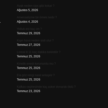
Ayak neden cips gibi kokar ?
Ağustos 5, 2026
Amensalizme bir örnek nedir ?
.
Ağustos 4, 2026
Yolluk eni kaç cm ?
Temmuz 29, 2026
Kışın hava neden sisli olur ?
Temmuz 27, 2026
Loreal 8.11 kaç dakika bekletilir ?
Temmuz 25, 2026
Kinetik enerji korunumlu mu ?
Temmuz 25, 2026
Ela göz rengi nasıl anlaşılır ?
Temmuz 25, 2026
Kafkas cephesinde kaç asker donarak öldü ?
Temmuz 23, 2026