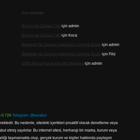
Son yorumlar
Ilk Ken Ne Zaman Çıktı
için
admin
Ilk Ken Ne Zaman Çıktı
için
Koca
Bebekler Ne Zaman Ayaklarının Üzerine Basar
için
admin
Bebekler Ne Zaman Ayaklarının Üzerine Basar
için
Filiz
1000 Parça Puzzle Kaç Ml Yapıştırıcı
için
admin
 0 726
Telegram: @karabul
ektedir. Bu nedenle, sitedeki içerikleri proaktif olarak denetleme veya
 etmiş sayılırlar. Bu internet sitesi, herhangi bir marka, kurum veya
niteliği taşımamakta olup, gerçek kurum ve kişiler hakkında paylaşım