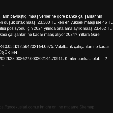
ıların paylaştığı maaş verilerine göre banka çalışanlarının
 en düşük ortak maaşı 23.300 TL iken en yüksek maaşı ise 46 TL
lisi pozisyonu için 2024 yılında ortalama aylık maaş 23.462 TL
kası çalışanları ne kadar maaş alıyor 2024? Yıllara Göre
.051₺12.5642021₺4.0975. Vakıfbank çalışanları ne kadar
 DÜŞÜK EN
₺28.008₺27.0002021₺4.70911. Kimler bankacı olabilir?
me…
tps://gecekuslari.com.tr
knight online
nttgame
Sitemap