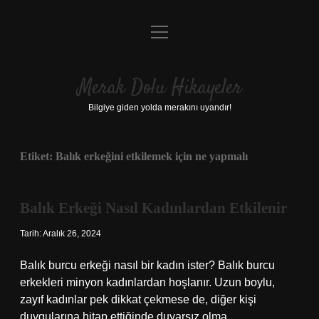
menüyü
Anasayfa
aç
Gizlilik Politikası
Merak Dolu Hikayeler
Yasal Uyarı
Bilgiye giden yolda merakını uyandır!
Hakkımızda
Etiket:
Balık erkeğini etkilemek için ne yapmalı
Balık Erkeği Nasıl Kadınlardan Etkilenir
Tarih: Aralık 26, 2024
Balık burcu erkeği nasıl bir kadın ister? Balık burcu
erkekleri minyon kadınlardan hoşlanır. Uzun boylu,
zayıf kadınlar pek dikkat çekmese de, diğer kişi
duygularına hitap ettiğinde duyarsız olma