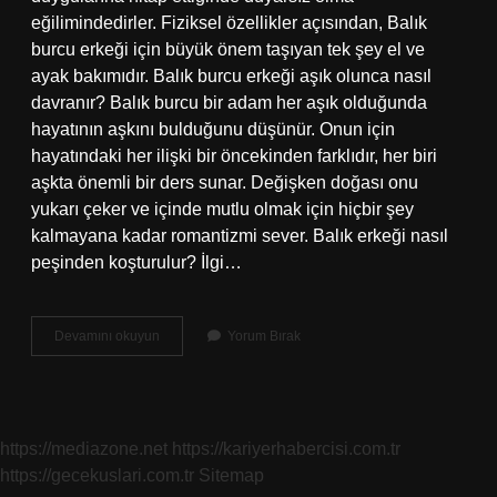
eğilimindedirler. Fiziksel özellikler açısından, Balık
burcu erkeği için büyük önem taşıyan tek şey el ve
ayak bakımıdır. Balık burcu erkeği aşık olunca nasıl
davranır? Balık burcu bir adam her aşık olduğunda
hayatının aşkını bulduğunu düşünür. Onun için
hayatındaki her ilişki bir öncekinden farklıdır, her biri
aşkta önemli bir ders sunar. Değişken doğası onu
yukarı çeker ve içinde mutlu olmak için hiçbir şey
kalmayana kadar romantizmi sever. Balık erkeği nasıl
peşinden koşturulur? İlgi…
Balık
Devamını okuyun
Yorum Bırak
Erkeği
Nasıl
Kadınlardan
Etkilenir
https://mediazone.net
https://kariyerhabercisi.com.tr
https://gecekuslari.com.tr
Sitemap