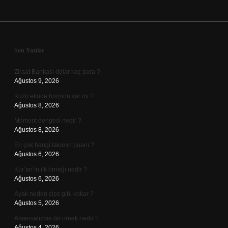
Sidebar
Son Yazılar
Ziraat Bankası dolar kaç para ?
Ağustos 9, 2026
Kuzu etinde hormon var mı ?
Ağustos 8, 2026
Moment dengesi nedir ?
Ağustos 8, 2026
En çok hangi takımın puanı ?
Ağustos 6, 2026
Kur’an’ın ilk örneği nedir ?
Ağustos 6, 2026
Ayak neden cips gibi kokar ?
Ağustos 5, 2026
Amensalizme bir örnek nedir ?
Ağustos 4, 2026