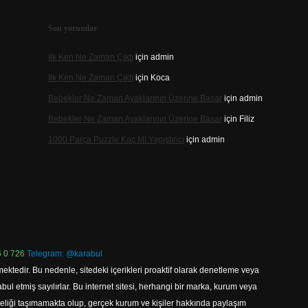
Son yorumlar
Ilk Ken Ne Zaman Çıktı
için
admin
Ilk Ken Ne Zaman Çıktı
için
Koca
Bebekler Ne Zaman Ayaklarının Üzerine Basar
için
admin
Bebekler Ne Zaman Ayaklarının Üzerine Basar
için
Filiz
1000 Parça Puzzle Kaç Ml Yapıştırıcı
için
admin
 0 726
Telegram: @karabul
ektedir. Bu nedenle, sitedeki içerikleri proaktif olarak denetleme veya
 etmiş sayılırlar. Bu internet sitesi, herhangi bir marka, kurum veya
niteliği taşımamakta olup, gerçek kurum ve kişiler hakkında paylaşım