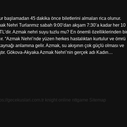
 başlamadan 45 dakika önce biletlerini almaları rica olunur.
zmak Nehri Turlarımız sabah 9:00’dan akşam 7:30’a kadar her 10
TL’dir. Azmak nehri suyu tuzlu mu? En önemli özelliklerinden bir
ır. “Azmak Nehri’nde yüzen herkes hastalıktan kurtulur ve ömrü
aynağı anlamına gelir. Azmak, su akışının çok güçlü olması ve
mıştır. Gökova-Akyaka Azmak Nehri’nin gerçek adı Kadın…
tps://gecekuslari.com.tr
knight online
nttgame
Sitemap