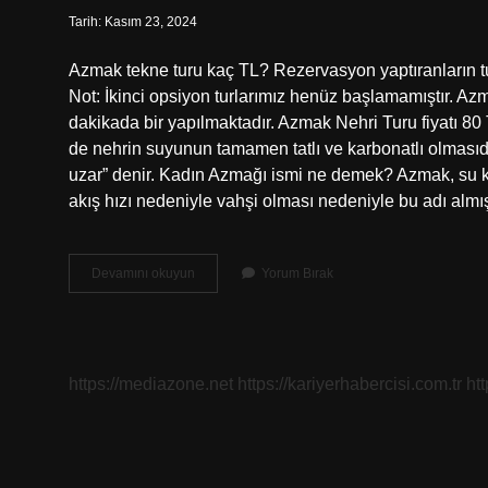
Tarih: Kasım 23, 2024
Azmak tekne turu kaç TL? Rezervasyon yaptıranların tur
Not: İkinci opsiyon turlarımız henüz başlamamıştır. A
dakikada bir yapılmaktadır. Azmak Nehri Turu fiyatı 80 
de nehrin suyunun tamamen tatlı ve karbonatlı olmasıd
uzar” denir. Kadın Azmağı ismi ne demek? Azmak, su k
akış hızı nedeniyle vahşi olması nedeniyle bu adı al
Azmak
Devamını okuyun
Yorum Bırak
Nehri
Hangi
Ilde
https://mediazone.net
https://kariyerhabercisi.com.tr
ht