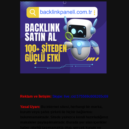
Reklam ve İletişim:
Skype: live:.cid.575569c608265c69
Yasal Uyarı:
Bu internet sitesi, herhangi bir marka,
kurum veya şahıs şirketi ile hiçbir bağlantısı
bulunmamaktadır. Sitede yalnızca kendi hazırladığımız
makaleler paylaşılmaktadır. Burada yer alan içerikler
haber niteliği taşımamakta olup, gerçek kurum ve