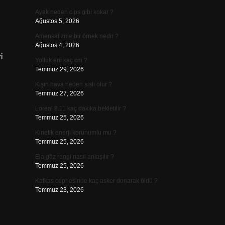
Ayak neden cips gibi kokar ?
Ağustos 5, 2026
Amensalizme bir örnek nedir ?
Ağustos 4, 2026
i
Yolluk eni kaç cm ?
Temmuz 29, 2026
Kışın hava neden sisli olur ?
Temmuz 27, 2026
Loreal 8.11 kaç dakika bekletilir ?
Temmuz 25, 2026
Kinetik enerji korunumlu mu ?
Temmuz 25, 2026
Ela göz rengi nasıl anlaşılır ?
Temmuz 25, 2026
Kafkas cephesinde kaç asker donarak öldü ?
Temmuz 23, 2026