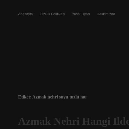
Anasayfa
Gizlilik Politikası
Yasal Uyarı
Hakkımızda
Etiket:
Azmak nehri suyu tuzlu mu
Azmak Nehri Hangi Ild