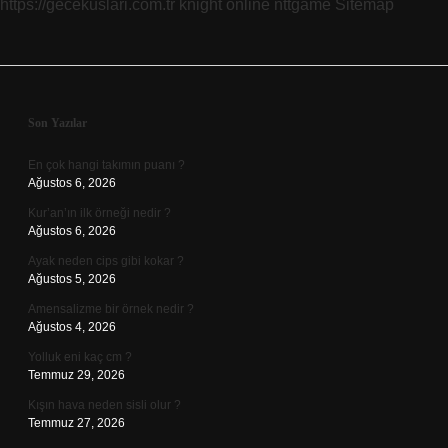
https://gecekuslari.com.tr
knight online
nttgame
Sitemap
Sidebar
Son Yazılar
En çok hangi takımın puanı ?
Ağustos 6, 2026
Kur’an’ın ilk örneği nedir ?
Ağustos 6, 2026
Ayak neden cips gibi kokar ?
Ağustos 5, 2026
Amensalizme bir örnek nedir ?
Ağustos 4, 2026
Yolluk eni kaç cm ?
Temmuz 29, 2026
Kışın hava neden sisli olur ?
Temmuz 27, 2026