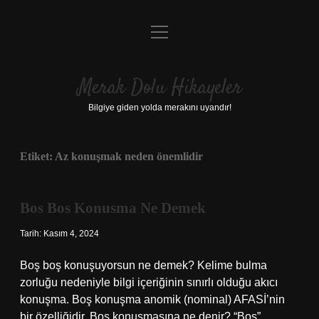
menüyü
Anasayfa
aç
Gizlilik Politikası
Merak Dolu Hikayeler
Yasal Uyarı
Bilgiye giden yolda merakını uyandır!
Hakkımızda
Etiket:
Az konuşmak neden önemlidir
Bos Bos Konusma Ne Demek
Tarih: Kasım 4, 2024
Boş boş konuşuyorsun ne demek? Kelime bulma
zorluğu nedeniyle bilgi içeriğinin sınırlı olduğu akıcı
konuşma. Boş konuşma anomik (nominal) AFASİ’nin
bir özelliğidir. Bos konuşmasına ne denir? “Boş”