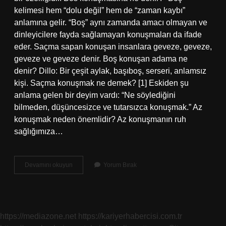
kelimesi hem “dolu değil” hem de “zaman kaybı”
anlamına gelir. “Boş” aynı zamanda amacı olmayan ve
dinleyicilere fayda sağlamayan konuşmaları da ifade
eder. Saçma sapan konuşan insanlara geveze, geveze,
geveze ve geveze denir. Boş konuşan adama ne
denir? Dillo: Bir çeşit aylak, başıboş, serseri, anlamsız
kişi. Saçma konuşmak ne demek? [1] Eskiden şu
anlama gelen bir deyim vardı: “Ne söylediğini
bilmeden, düşüncesizce ve tutarsızca konuşmak.” Az
konuşmak neden önemlidir? Az konuşmanın ruh
sağlığımıza…
Bos
Devamını okuyun
Yorum Bırak
Bos
Konusma
Ne
Demek
https://mediazone.net
https://kariyerhabercisi.com.tr