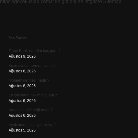
https://gecekuslari.com.tr
knight online
nttgame
Sitemap
Sidebar
Son Yazılar
Ziraat Bankası dolar kaç para ?
Ağustos 9, 2026
Kuzu etinde hormon var mı ?
Ağustos 8, 2026
Moment dengesi nedir ?
Ağustos 8, 2026
En çok hangi takımın puanı ?
Ağustos 6, 2026
Kur’an’ın ilk örneği nedir ?
Ağustos 6, 2026
Ayak neden cips gibi kokar ?
Ağustos 5, 2026