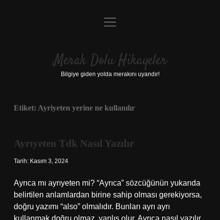
menüyü
Anasayfa
aç
Gizlilik Politikası
Merak Dolu Hikayeler
Yasal Uyarı
Bilgiye giden yolda merakını uyandır!
Hakkımızda
Etiket:
Ayriyeten yerine ne kullanılır
Ayrıyeten Tdk Nasıl Yazılır
Tarih: Kasım 3, 2024
Ayrıca mı ayrıyeten mi? “Ayrıca” sözcüğünün yukarıda
belirtilen anlamlardan birine sahip olması gerekiyorsa,
doğru yazımı “also” olmalıdır. Bunları ayrı ayrı
kullanmak doğru olmaz, yanlış olur. Ayrıca nasıl yazılır