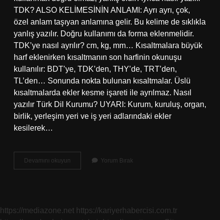
TDK? ALSO KELİMESİNİN ANLAMI: Ayrı ayrı, çok,
özel anlam taşıyan anlamına gelir. Bu kelime de sıklıkla
yanlış yazılır. Doğru kullanımı da forma eklenmelidir.
TDK’ye nasıl ayrılır? cm, kg, mm… Kısaltmalara büyük
harf eklenirken kısaltmanın son harfinin okunuşu
kullanılır: BDT’ye, TDK’den, THY’de, TRT’den,
TL’den… Sonunda nokta bulunan kısaltmalar. Üslü
kısaltmalarda ekler kesme işareti ile ayrılmaz. Nasıl
yazılır Türk Dil Kurumu? UYARI: Kurum, kuruluş, organ,
birlik, yerleşim yeri ve iş yeri adlarındaki ekler
kesilerek…
Ayrıyeten
Devamını okuyun
Yorum Bırak
Tdk
Nasıl
Yazılır
https://mediazone.net
https://kariyerhabercisi.com.tr