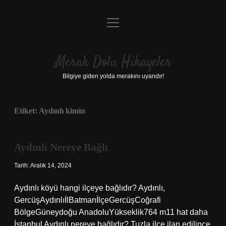
menüyü
Anasayfa
aç
Gizlilik Politikası
Merak Dolu Hikayeler
Yasal Uyarı
Bilgiye giden yolda merakını uyandır!
Hakkımızda
Etiket:
Aydınlı kimin
Aydınlı Nereye Bağlı
Tarih: Aralık 14, 2024
Aydınlı köyü hangi ilçeye bağlıdır? Aydınlı,
GercüşAydınlıİlBatmanİlçeGercüşCoğrafi
BölgeGüneydoğu AnadoluYükseklik764 m11 hat daha
İstanbul Aydınlı nereye bağlıdır? Tuzla ilçe ilan edilince