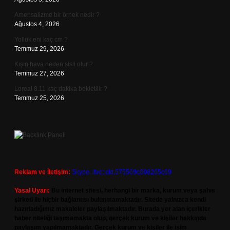
Amensalizme bir örnek nedir ?
Ağustos 4, 2026
Yolluk eni kaç cm ?
Temmuz 29, 2026
Kışın hava neden sisli olur ?
Temmuz 27, 2026
Loreal 8.11 kaç dakika bekletilir ?
Temmuz 25, 2026
Reklam ve İletişim:
Skype: live:.cid.575569c608265c69
Yasal Uyarı:
Bu internet sitesi, herhangi bir marka, kurum veya şahıs
şirketi ile hiçbir bağlantısı bulunmamaktadır. Sitede yalnızca kendi
hazırladığımız makaleler paylaşılmaktadır. Burada yer alan içerikler
haber niteliği taşımamakta olup, gerçek kurum ve kişiler hakkında
paylaşım yapılmamaktadır. Gerçek kurum ve kişiler ile isim