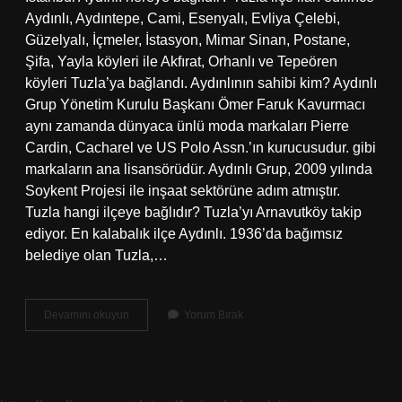
Aydınlı, Aydıntepe, Cami, Esenyalı, Evliya Çelebi,
Güzelyalı, İçmeler, İstasyon, Mimar Sinan, Postane,
Şifa, Yayla köyleri ile Akfırat, Orhanlı ve Tepeören
köyleri Tuzla’ya bağlandı. Aydınlının sahibi kim? Aydınlı
Grup Yönetim Kurulu Başkanı Ömer Faruk Kavurmacı
aynı zamanda dünyaca ünlü moda markaları Pierre
Cardin, Cacharel ve US Polo Assn.’ın kurucusudur. gibi
markaların ana lisansörüdür. Aydınlı Grup, 2009 yılında
Soykent Projesi ile inşaat sektörüne adım atmıştır.
Tuzla hangi ilçeye bağlıdır? Tuzla’yı Arnavutköy takip
ediyor. En kalabalık ilçe Aydınlı. 1936’da bağımsız
belediye olan Tuzla,…
Aydınlı
Devamını okuyun
Yorum Bırak
Nereye
Bağlı