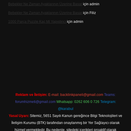
Bebekler Ne Zaman Ayaklarının Üzerine Basar
için
admin
Bebekler Ne Zaman Ayaklarının Üzerine Basar
için
Filiz
1000 Parça Puzzle Kaç Ml Yapıştırıcı
için
admin
xper indir
Reklam ve İletişim:
E-mail:
backlinkpaneli@gmail.com
Teams:
forumhizmeti@gmail.com
Whatsapp: 0262 606 0 726
Telegram:
@karabul
Yasal Uyarı:
Sitemiz, 5651 Sayılı Kanun gereğince Bilgi Teknolojileri ve
İletişim Kurumu (BTK) tarafından onaylanmış bir Yer Sağlayıcı olarak
hizmet vermektedir. Bu nedenle, sitedeki içerikleri proaktif olarak