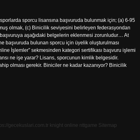
ı sporlarda sporcu lisansına başvuruda bulunmak için; (a) 6-95
rmuş olmak, (c) Binicilik seviyesini belirleyen federasyondan
na başvuruya aşağıdaki belgelerin eklenmesi zorunludur… At
nline başvuruda bulunan sporcu için üyelik oluşturulması
ine İşlemler” sekmesinden kategori sertifikası başvuru işlemi
isansı ne işe yarar? Lisans, sporcunun kimlik belgesidir.
ip olması gerekir. Biniciler ne kadar kazanıyor? Binicilik
tps://gecekuslari.com.tr
knight online
nttgame
Sitemap