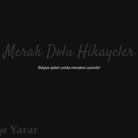
Merak Dolu Hikayeler
Bilgiye giden yolda merakını uyandır!
Işe Yarar