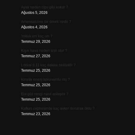
Ayak neden cips gibi kokar ?
Ağustos 5, 2026
Amensalizme bir örnek nedir ?
Ağustos 4, 2026
Yolluk eni kaç cm ?
Temmuz 29, 2026
Kışın hava neden sisli olur ?
Temmuz 27, 2026
Loreal 8.11 kaç dakika bekletilir ?
Temmuz 25, 2026
Kinetik enerji korunumlu mu ?
Temmuz 25, 2026
Ela göz rengi nasıl anlaşılır ?
Temmuz 25, 2026
Kafkas cephesinde kaç asker donarak öldü ?
Temmuz 23, 2026