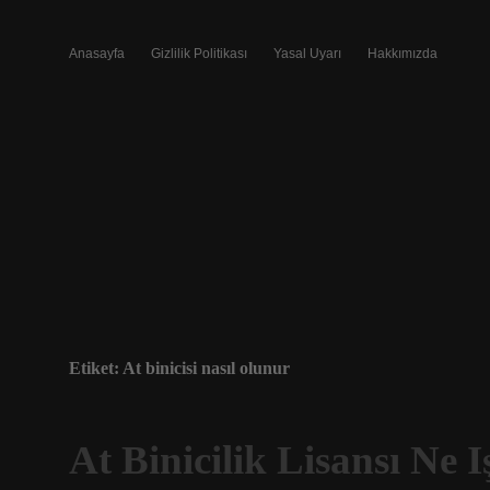
Anasayfa
Gizlilik Politikası
Yasal Uyarı
Hakkımızda
Etiket:
At binicisi nasıl olunur
At Binicilik Lisansı Ne 