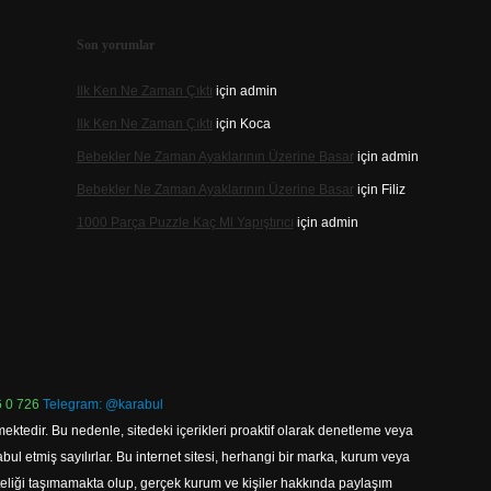
Son yorumlar
Ilk Ken Ne Zaman Çıktı
için
admin
Ilk Ken Ne Zaman Çıktı
için
Koca
Bebekler Ne Zaman Ayaklarının Üzerine Basar
için
admin
Bebekler Ne Zaman Ayaklarının Üzerine Basar
için
Filiz
1000 Parça Puzzle Kaç Ml Yapıştırıcı
için
admin
 0 726
Telegram: @karabul
ektedir. Bu nedenle, sitedeki içerikleri proaktif olarak denetleme veya
 etmiş sayılırlar. Bu internet sitesi, herhangi bir marka, kurum veya
niteliği taşımamakta olup, gerçek kurum ve kişiler hakkında paylaşım