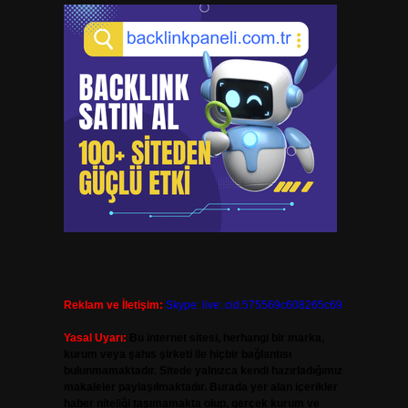
Reklam ve İletişim:
Skype: live:.cid.575569c608265c69
Yasal Uyarı:
Bu internet sitesi, herhangi bir marka,
kurum veya şahıs şirketi ile hiçbir bağlantısı
bulunmamaktadır. Sitede yalnızca kendi hazırladığımız
makaleler paylaşılmaktadır. Burada yer alan içerikler
haber niteliği taşımamakta olup, gerçek kurum ve