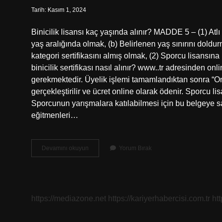
Tarih: Kasım 1, 2024
Binicilik lisansı kaç yaşında alınır? MADDE 5 – (1) Atl
yaş aralığında olmak, (b) Belirlenen yaş sınırını doldu
kategori sertifikasını almış olmak, (2) Sporcu lisansı
binicilik sertifikası nasıl alınır? www..tr adresinden o
gerekmektedir. Üyelik işlemi tamamlandıktan sonra “Onl
gerçekleştirilir ve ücret online olarak ödenir. Sporcu l
Sporcunun yarışmalara katılabilmesi için bu belgeye sah
eğitmenleri…
At
Devamını okuyun
Yorum Bırak
Binicilik
Lisansı
Ne
Işe
Yarar
https://mediazone.net
https://kariyerhabercisi.com.tr
ht