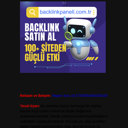
Reklam ve İletişim:
Skype: live:.cid.575569c608265c69
Yasal Uyarı:
Bu internet sitesi, herhangi bir marka,
kurum veya şahıs şirketi ile hiçbir bağlantısı
bulunmamaktadır. Sitede yalnızca kendi hazırladığımız
makaleler paylaşılmaktadır. Burada yer alan içerikler
haber niteliği taşımamakta olup, gerçek kurum ve