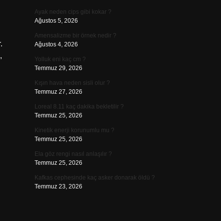
Ayak neden cips gibi kokar ?
Ağustos 5, 2026
Amensalizme bir örnek nedir ?
.
Ağustos 4, 2026
,
Yolluk eni kaç cm ?
Temmuz 29, 2026
Kışın hava neden sisli olur ?
Temmuz 27, 2026
Loreal 8.11 kaç dakika bekletilir ?
Temmuz 25, 2026
Kinetik enerji korunumlu mu ?
Temmuz 25, 2026
Ela göz rengi nasıl anlaşılır ?
Temmuz 25, 2026
Kafkas cephesinde kaç asker donarak öldü ?
Temmuz 23, 2026