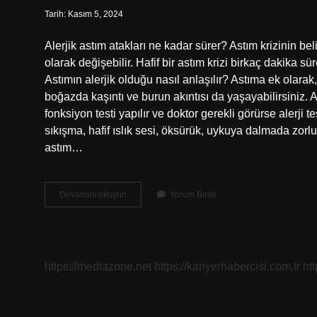
Tarih: Kasım 5, 2024
Alerjik astım atakları ne kadar sürer? Astım krizinin belirt
olarak değişebilir. Hafif bir astım krizi birkaç dakika sür
Astımın alerjik olduğu nasıl anlaşılır? Astıma ek olarak, a
boğazda kaşıntı ve burun akıntısı da yaşayabilirsiniz. A
fonksiyon testi yapılır ve doktor gerekli görürse alerji te
sıkışma, hafif ıslık sesi, öksürük, uykuya dalmada zorluk
astım…
Alerjik
Devamını okuyun
Yorum Bırak
Astım
Atağı
Nasıl
Olur
https://mediazone.net
https://kariyerhabercisi.com.tr
ht