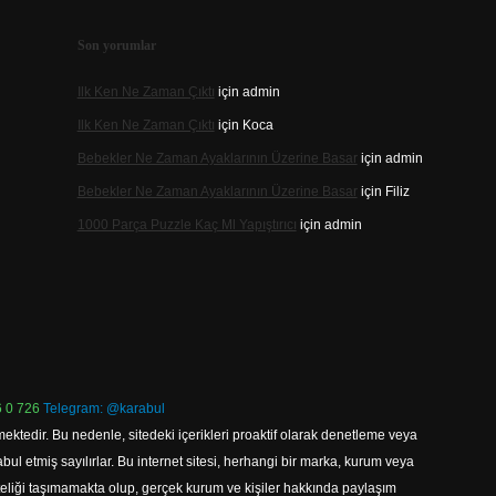
Son yorumlar
Ilk Ken Ne Zaman Çıktı
için
admin
Ilk Ken Ne Zaman Çıktı
için
Koca
Bebekler Ne Zaman Ayaklarının Üzerine Basar
için
admin
Bebekler Ne Zaman Ayaklarının Üzerine Basar
için
Filiz
1000 Parça Puzzle Kaç Ml Yapıştırıcı
için
admin
 0 726
Telegram: @karabul
ektedir. Bu nedenle, sitedeki içerikleri proaktif olarak denetleme veya
 etmiş sayılırlar. Bu internet sitesi, herhangi bir marka, kurum veya
niteliği taşımamakta olup, gerçek kurum ve kişiler hakkında paylaşım