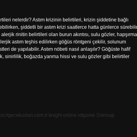
ileri nelerdir? Astım krizinin belirtileri, krizin şiddetine bağlı
ebilirken, şiddetli bir astım krizi saatlerce hatta günlerce sürebilir
lerjik rinitin belirtileri olan burun akıntısı, sulu gözler, hapşırma
lerjik astım teşhis edilirken göğüs röntgeni çekilir, solunum
stleri de yapılabilir. Astım nöbeti nasıl anlaşılır? Göğüste hafif
, sinirlilik, boğazda yanma hissi ve sulu gözler gibi belirtiler
tps://gecekuslari.com.tr
knight online
nttgame
Sitemap