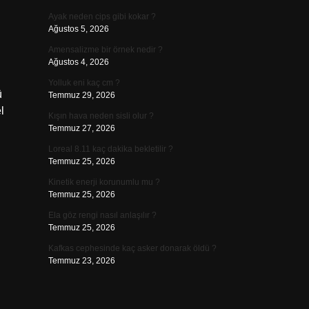
Ayak neden cips gibi kokar ?
Ağustos 5, 2026
Amensalizme bir örnek nedir ?
Ağustos 4, 2026
Yolluk eni kaç cm ?
ü
Temmuz 29, 2026
l
Kışın hava neden sisli olur ?
Temmuz 27, 2026
Loreal 8.11 kaç dakika bekletilir ?
Temmuz 25, 2026
Kinetik enerji korunumlu mu ?
Temmuz 25, 2026
Ela göz rengi nasıl anlaşılır ?
Temmuz 25, 2026
Kafkas cephesinde kaç asker donarak öldü ?
Temmuz 23, 2026