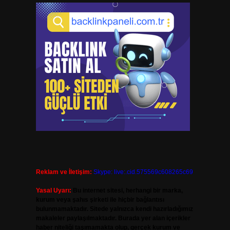
Reklam ve İletişim:
Skype: live:.cid.575569c608265c69
Yasal Uyarı:
Bu internet sitesi, herhangi bir marka,
kurum veya şahıs şirketi ile hiçbir bağlantısı
bulunmamaktadır. Sitede yalnızca kendi hazırladığımız
makaleler paylaşılmaktadır. Burada yer alan içerikler
haber niteliği taşımamakta olup, gerçek kurum ve