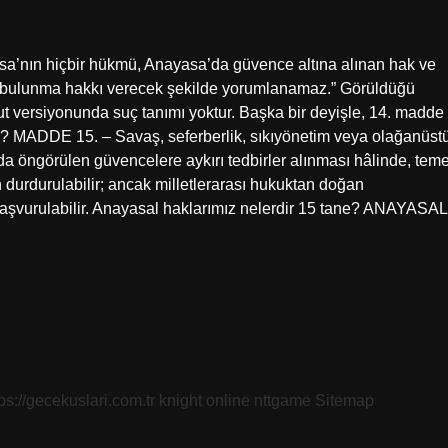
a’nın hiçbir hükmü, Anayasa’da güvence altına alınan hak ve
tte bulunma hakkı verecek şekilde yorumlanamaz.” Görüldüğü
t versiyonunda suç tanımı yoktur. Başka bir deyişle, 14. madde
? MADDE 15. – Savaş, seferberlik, sıkıyönetim veya olağanüst
 öngörülen güvencelere aykırı tedbirler alınması hâlinde, teme
 durdurulabilir; ancak milletlerarası hukuktan doğan
başvurulabilir. Anayasal haklarımız nelerdir 15 tane? ANAYASAL
tps://gecekuslari.com.tr
knight online
nttgame
Sitemap