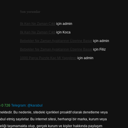
Son yorumlar
Ilk Ken Ne Zaman Çıktı
için
admin
Ilk Ken Ne Zaman Çıktı
için
Koca
Bebekler Ne Zaman Ayaklarının Üzerine Basar
için
admin
Bebekler Ne Zaman Ayaklarının Üzerine Basar
için
Filiz
1000 Parça Puzzle Kaç Ml Yapıştırıcı
için
admin
 0 726
Telegram: @karabul
ektedir. Bu nedenle, sitedeki içerikleri proaktif olarak denetleme veya
 etmiş sayılırlar. Bu internet sitesi, herhangi bir marka, kurum veya
niteliği taşımamakta olup, gerçek kurum ve kişiler hakkında paylaşım