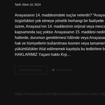
Tarih: Ekim 19, 2024
Anayasanın 14. maddesindeki suçlar nelerdir? “Anayas
özgürlükleri yok etmeye yönelik herhangi bir faaliye
üzere, Anayasa’nın 14. maddesinin orijinal veya mevcu
kapsamında suç yoktur. Anayasanın 15. maddesi nedir
hallerde, durumun gerektirmesi hâlinde veya Anayasada
hak ve hürriyetlerin kullanılması kısmen veya tamamen
yükümlülükler ihlal edilmemek kaydıyla bu tedbirlere 
HAKLARIMIZ Yaşam hakkı Kişi…
Anayasa
Devamını okuyun
Yorum Bırak
14
Madde
Nedir
https://mediazone.net
https://kariyerhabercisi.com.tr
ht