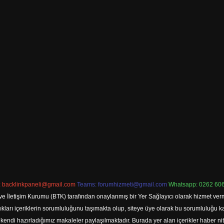
:
backlinkpaneli@gmail.com
Teams:
forumhizmeti@gmail.com
Whatsapp: 0262 606
ve İletişim Kurumu (BTK) tarafından onaylanmış bir Yer Sağlayıcı olarak hizmet verm
rı içeriklerin sorumluluğunu taşımakta olup, siteye üye olarak bu sorumluluğu kabul
a kendi hazırladığımız makaleler paylaşılmaktadır. Burada yer alan içerikler haber 