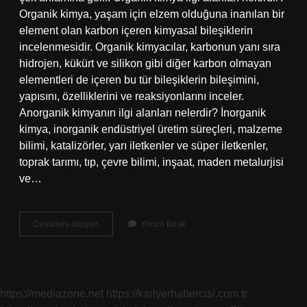
Organik kimya, yaşam için elzem olduğuna inanılan bir
element olan karbon içeren kimyasal bileşiklerin
incelenmesidir. Organik kimyacılar, karbonun yanı sıra
hidrojen, kükürt ve silikon gibi diğer karbon olmayan
elementleri de içeren bu tür bileşiklerin bileşimini,
yapısını, özelliklerini ve reaksiyonlarını inceler.
Anorganik kimyanın ilgi alanları nelerdir? İnorganik
kimya, inorganik endüstriyel üretim süreçleri, malzeme
bilimi, katalizörler, yarı iletkenler ve süper iletkenler,
toprak tarımı, tıp, çevre bilimi, inşaat, maden metalurjisi
ve…
Piller
Devamını okuyun
Yorum Bırak
Hangi
Kimyanın
Ilgi
Alanına
Girer
https://mediazone.net
https://kariyerhabercisi.com.tr