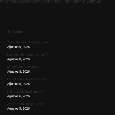
https://gecekuslari.com.tr
knight online
nttgame
Sitemap
Sidebar
Son Yazılar
Ziraat Bankası dolar kaç para ?
Ağustos 9, 2026
Kuzu etinde hormon var mı ?
Ağustos 8, 2026
Moment dengesi nedir ?
Ağustos 8, 2026
En çok hangi takımın puanı ?
Ağustos 6, 2026
Kur’an’ın ilk örneği nedir ?
Ağustos 6, 2026
Ayak neden cips gibi kokar ?
Ağustos 5, 2026