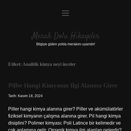
menüyü
Anasayfa
aç
Gizlilik Politikası
Merak Dolu Hikayeler
Yasal Uyarı
Bilgiye giden yolda merakını uyandır!
Hakkımızda
Etiket:
Analitik kimya neyi inceler
Piller Hangi Kimyanın Ilgi Alanına Girer
Tarih: Kasım 18, 2024
Piller hangi kimya alanına girer? Piller ve akümülatörler
fiziksel kimyanın çalışma alanına girer. Pil hangi kimya
disiplini? Polimer kimyası: Poli Latince bir kelimedir ve
çok anlamına gelir. Organik kimya ilgi alanları nelerdir?