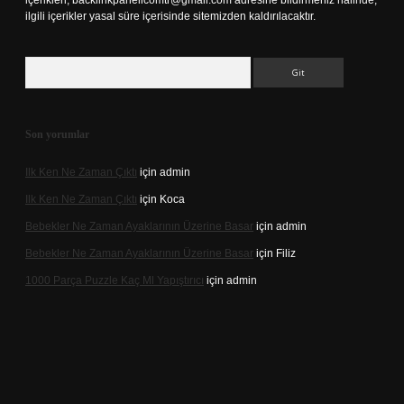
içerikleri,
backlinkpanelicomtr@gmail.com
adresine bildirmeniz halinde,
ilgili içerikler yasal süre içerisinde sitemizden kaldırılacaktır.
Arama
Son yorumlar
Ilk Ken Ne Zaman Çıktı
için
admin
Ilk Ken Ne Zaman Çıktı
için
Koca
Bebekler Ne Zaman Ayaklarının Üzerine Basar
için
admin
Bebekler Ne Zaman Ayaklarının Üzerine Basar
için
Filiz
1000 Parça Puzzle Kaç Ml Yapıştırıcı
için
admin