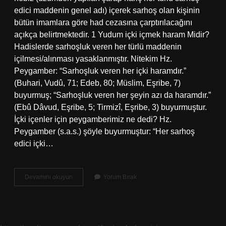
edici maddenin genel adı) içerek sarhoş olan kişinin
bütün imamlara göre had cezasına çarptırılacağını
açıkça belirtmektedir. 1 Yudum içki içmek haram Midir?
Hadislerde sarhoşluk veren her türlü maddenin
içilmesi/alınması yasaklanmıştır. Nitekim Hz.
Peygamber: “Sarhoşluk veren her içki haramdır.”
(Buhari, Vudû, 71; Edeb, 80; Müslim, Eşribe, 7)
buyurmuş; “Sarhoşluk veren her şeyin azı da haramdır.”
(Ebû Dâvud, Eşribe, 5; Tirmizî, Eşribe, 3) buyurmuştur.
İçki içenler için peygamberimiz ne dedi? Hz.
Peygamber (s.a.s.) şöyle buyurmuştur: “Her sarhoş
edici içki…
Hanefi
Devamını okuyun
Yorum Bırak
Mezhebine
Göre
Içki
Içmek
Haram