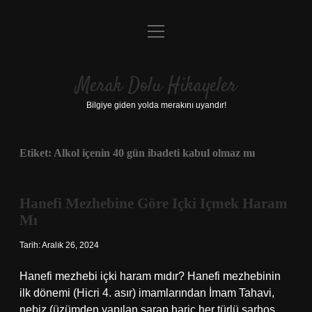
menüyü
Anasayfa
aç
Gizlilik Politikası
Merak Dolu Hikayeler
Yasal Uyarı
Bilgiye giden yolda merakını uyandır!
Hakkımızda
Etiket:
Alkol içenin 40 gün ibadeti kabul olmaz mı
Hanefi Mezhebine Göre Içki Içmek Haram
Mı
Tarih: Aralık 26, 2024
Hanefi mezhebi içki haram mıdır? Hanefi mezhebinin
ilk dönemi (Hicri 4. asır) imamlarından İmam Tahavi,
nebiz (üzümden yapılan şarap hariç her türlü sarhoş