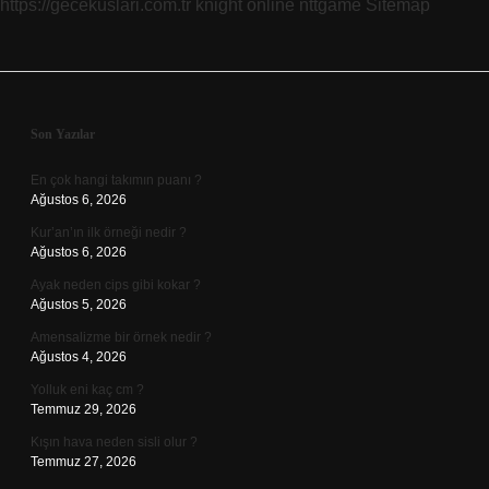
https://gecekuslari.com.tr
knight online
nttgame
Sitemap
Sidebar
Son Yazılar
En çok hangi takımın puanı ?
Ağustos 6, 2026
Kur’an’ın ilk örneği nedir ?
Ağustos 6, 2026
Ayak neden cips gibi kokar ?
Ağustos 5, 2026
Amensalizme bir örnek nedir ?
Ağustos 4, 2026
Yolluk eni kaç cm ?
Temmuz 29, 2026
Kışın hava neden sisli olur ?
Temmuz 27, 2026