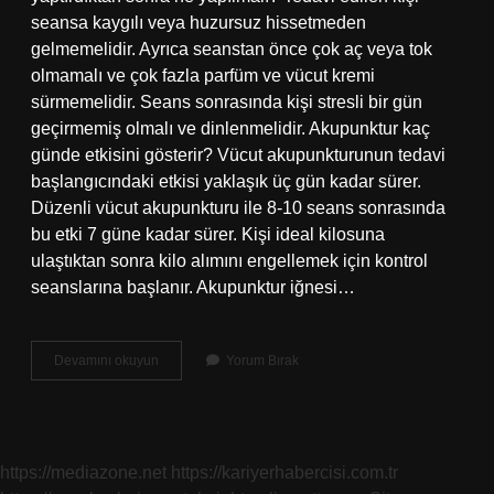
seansa kaygılı veya huzursuz hissetmeden
gelmemelidir. Ayrıca seanstan önce çok aç veya tok
olmamalı ve çok fazla parfüm ve vücut kremi
sürmemelidir. Seans sonrasında kişi stresli bir gün
geçirmemiş olmalı ve dinlenmelidir. Akupunktur kaç
günde etkisini gösterir? Vücut akupunkturunun tedavi
başlangıcındaki etkisi yaklaşık üç gün kadar sürer.
Düzenli vücut akupunkturu ile 8-10 seans sonrasında
bu etki 7 güne kadar sürer. Kişi ideal kilosuna
ulaştıktan sonra kilo alımını engellemek için kontrol
seanslarına başlanır. Akupunktur iğnesi…
Akupunktur
Devamını okuyun
Yorum Bırak
Dan
Sonra
Duş
Alınır
Mı
https://mediazone.net
https://kariyerhabercisi.com.tr