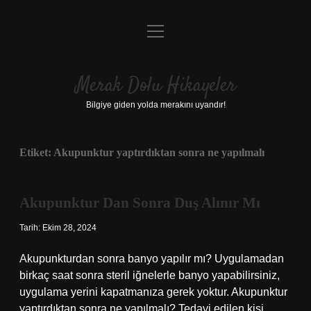
menüyü
Anasayfa
aç
Gizlilik Politikası
Merak Dolu Hikayeler
Yasal Uyarı
Bilgiye giden yolda merakını uyandır!
Hakkımızda
Etiket:
Akupunktur yaptırdıktan sonra ne yapılmalı
Akupunktur Dan Sonra Duş Alınır Mı
Tarih: Ekim 28, 2024
Akupunkturdan sonra banyo yapılır mı? Uygulamadan
birkaç saat sonra steril iğnelerle banyo yapabilirsiniz,
uygulama yerini kapatmanıza gerek yoktur. Akupunktur
yaptırdıktan sonra ne yapılmalı? Tedavi edilen kişi