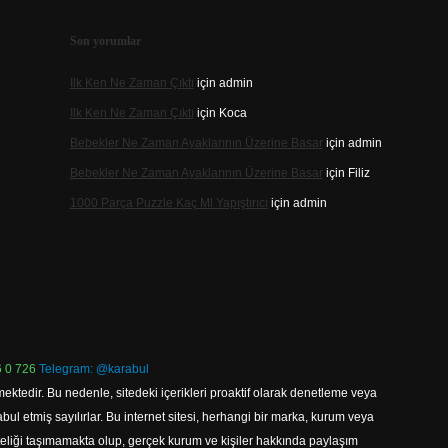
Son yorumlar
Ilk Ken Ne Zaman Çıktı
için
admin
Ilk Ken Ne Zaman Çıktı
için
Koca
Bebekler Ne Zaman Ayaklarının Üzerine Basar
için
admin
Bebekler Ne Zaman Ayaklarının Üzerine Basar
için
Filiz
1000 Parça Puzzle Kaç Ml Yapıştırıcı
için
admin
 0 726
Telegram: @karabul
ektedir. Bu nedenle, sitedeki içerikleri proaktif olarak denetleme veya
 etmiş sayılırlar. Bu internet sitesi, herhangi bir marka, kurum veya
niteliği taşımamakta olup, gerçek kurum ve kişiler hakkında paylaşım