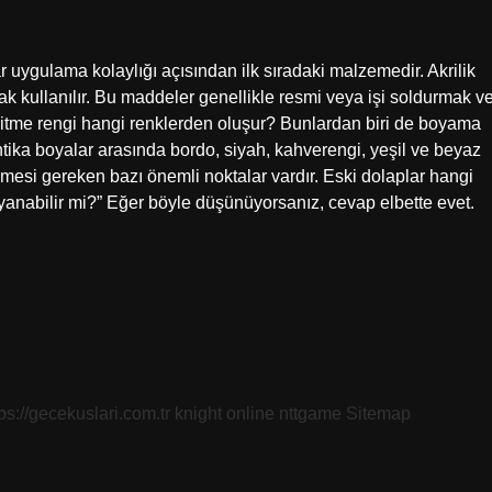
lar uygulama kolaylığı açısından ilk sıradaki malzemedir. Akrilik
k kullanılır. Bu maddeler genellikle resmi veya işi soldurmak v
skitme rengi hangi renklerden oluşur? Bunlardan biri de boyama
antika boyalar arasında bordo, siyah, kahverengi, yeşil ve beyaz
dilmesi gereken bazı önemli noktalar vardır. Eski dolaplar hangi
oyanabilir mi?” Eğer böyle düşünüyorsanız, cevap elbette evet.
tps://gecekuslari.com.tr
knight online
nttgame
Sitemap