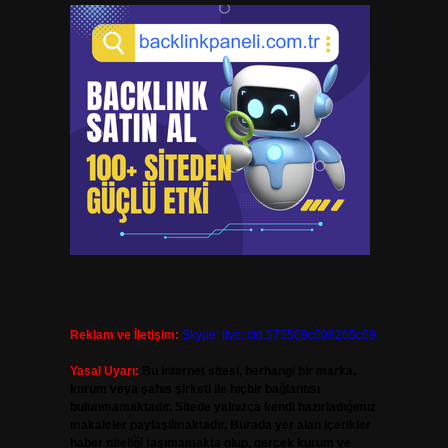
Reklam ve İletişim:
Skype: live:.cid.575569c608265c69
Yasal Uyarı:
Bu internet sitesi, herhangi bir marka,
kurum veya şahıs şirketi ile hiçbir bağlantısı
bulunmamaktadır. Sitede yalnızca kendi hazırladığımız
makaleler paylaşılmaktadır. Burada yer alan içerikler
haber niteliği taşımamakta olup, gerçek kurum ve