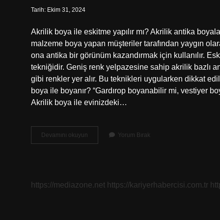
Tarih: Ekim 31, 2024
Akrilik boya ile eskitme yapılır mı? Akrilik antika boya
malzeme boya yapan müşteriler tarafından yaygın olara
ona antika bir görünüm kazandırmak için kullanılır. E
tekniğidir. Geniş renk yelpazesine sahip akrilik bazlı 
gibi renkler yer alır. Bu teknikleri uygularken dikkat e
boya ile boyanır? “Gardırop boyanabilir mi, vestiyer b
Akrilik boya ile evinizdeki…
Eskitme
Devamını okuyun
Yorum Bırak
Hangi
Boyayla
Yapılır
https://mediazone.net
https://kariyerhabercisi.com.tr
ht