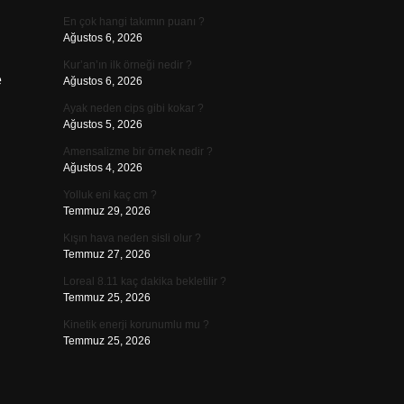
En çok hangi takımın puanı ?
Ağustos 6, 2026
Kur’an’ın ilk örneği nedir ?
e
Ağustos 6, 2026
Ayak neden cips gibi kokar ?
Ağustos 5, 2026
Amensalizme bir örnek nedir ?
Ağustos 4, 2026
Yolluk eni kaç cm ?
Temmuz 29, 2026
Kışın hava neden sisli olur ?
Temmuz 27, 2026
Loreal 8.11 kaç dakika bekletilir ?
Temmuz 25, 2026
Kinetik enerji korunumlu mu ?
Temmuz 25, 2026