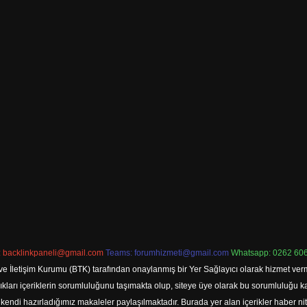
:
backlinkpaneli@gmail.com
Teams:
forumhizmeti@gmail.com
Whatsapp: 0262 606
ve İletişim Kurumu (BTK) tarafından onaylanmış bir Yer Sağlayıcı olarak hizmet verm
rı içeriklerin sorumluluğunu taşımakta olup, siteye üye olarak bu sorumluluğu kabul
a kendi hazırladığımız makaleler paylaşılmaktadır. Burada yer alan içerikler haber 