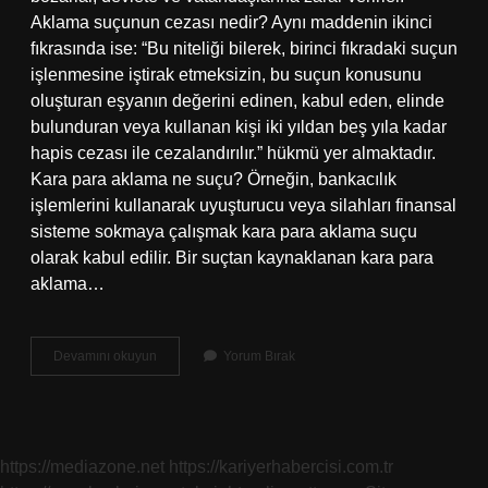
Aklama suçunun cezası nedir? Aynı maddenin ikinci
fıkrasında ise: “Bu niteliği bilerek, birinci fıkradaki suçun
işlenmesine iştirak etmeksizin, bu suçun konusunu
oluşturan eşyanın değerini edinen, kabul eden, elinde
bulunduran veya kullanan kişi iki yıldan beş yıla kadar
hapis cezası ile cezalandırılır.” hükmü yer almaktadır.
Kara para aklama ne suçu? Örneğin, bankacılık
işlemlerini kullanarak uyuşturucu veya silahları finansal
sisteme sokmaya çalışmak kara para aklama suçu
olarak kabul edilir. Bir suçtan kaynaklanan kara para
aklama…
Kara
Devamını okuyun
Yorum Bırak
Para
Aklamanin
Cezasi
Ne
Kadar
https://mediazone.net
https://kariyerhabercisi.com.tr