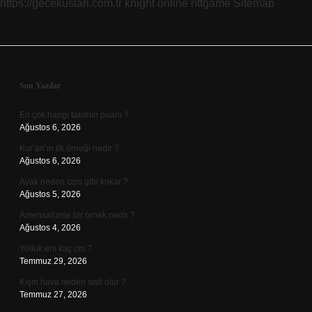
https://gecekuslari.com.tr
knight online
nttgame
Sitemap
Sidebar
Son Yazılar
En çok hangi takımın puanı ?
Ağustos 6, 2026
Kur’an’ın ilk örneği nedir ?
Ağustos 6, 2026
Ayak neden cips gibi kokar ?
Ağustos 5, 2026
Amensalizme bir örnek nedir ?
Ağustos 4, 2026
Yolluk eni kaç cm ?
Temmuz 29, 2026
Kışın hava neden sisli olur ?
Temmuz 27, 2026