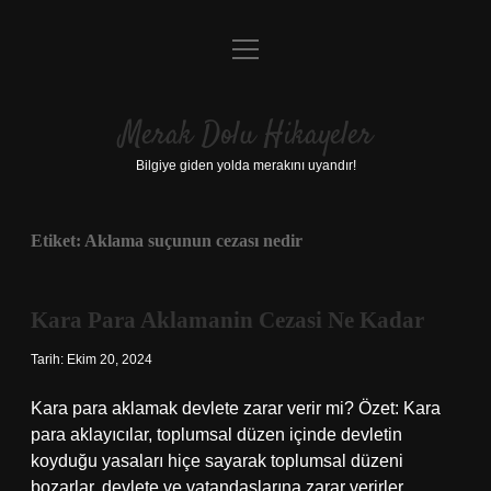
menüyü
Anasayfa
aç
Gizlilik Politikası
Merak Dolu Hikayeler
Yasal Uyarı
Bilgiye giden yolda merakını uyandır!
Hakkımızda
Etiket:
Aklama suçunun cezası nedir
Kara Para Aklamanin Cezasi Ne Kadar
Tarih: Ekim 20, 2024
Kara para aklamak devlete zarar verir mi? Özet: Kara
para aklayıcılar, toplumsal düzen içinde devletin
koyduğu yasaları hiçe sayarak toplumsal düzeni
bozarlar, devlete ve vatandaşlarına zarar verirler.