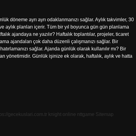
ünlük döneme ayrı ayrı odaklanmanızı sağlar. Aylık takvimler, 30
k ve aylık planları içerir. Tüm bir yıl boyunca gün gün planlama
k ajandaya ne yazılır? Haftalık toplantılar, projeler, ticaret
anlama ajandaları çok daha düzenli çalışmanızı sağlar. Bir
ni hatırlamanızı sağlar. Ajanda günlük olarak kullanılır mı? Bir
n yönetimidir. Günlük işinize ek olarak, haftalık, aylık ve hatta
tps://gecekuslari.com.tr
knight online
nttgame
Sitemap