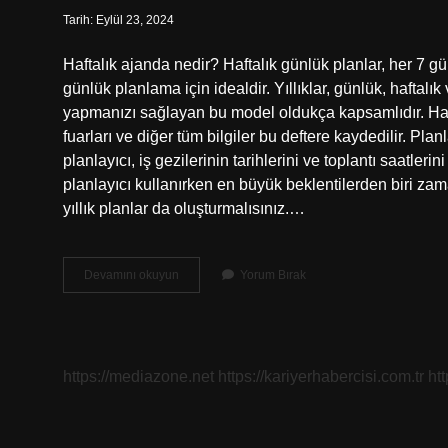
Tarih: Eylül 23, 2024
Haftalık ajanda nedir? Haftalık günlük planlar, her 7 g
günlük planlama için idealdir. Yıllıklar, günlük, haftalı
yapmanızı sağlayan bu model oldukça kapsamlıdır. Haftalı
fuarları ve diğer tüm bilgiler bu deftere kaydedilir. Pl
planlayıcı, iş gezilerinin tarihlerini ve toplantı saatleri
planlayıcı kullanırken en büyük beklentilerden biri zama
yıllık planlar da oluşturmalısınız.…
Haftalık
Devamını okuyun
Yorum Bırak
Ajanda
Ne
Demek
https://mediazone.net
https://kariyerhabercisi.com.tr
ht