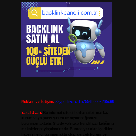
Reklam ve İletişim:
Skype: live:.cid.575569c608265c69
Yasal Uyarı:
Bu internet sitesi, herhangi bir marka,
kurum veya şahıs şirketi ile hiçbir bağlantısı
bulunmamaktadır. Sitede yalnızca kendi hazırladığımız
makaleler paylaşılmaktadır. Burada yer alan içerikler
haber niteliği taşımamakta olup, gerçek kurum ve