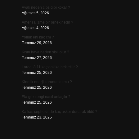
Ayak neden cips gibi kokar ?
Ağustos 5, 2026
Amensalizme bir örnek nedir ?
Ağustos 4, 2026
Yolluk eni kaç cm ?
Temmuz 29, 2026
Kışın hava neden sisli olur ?
Temmuz 27, 2026
Loreal 8.11 kaç dakika bekletilir ?
Temmuz 25, 2026
Kinetik enerji korunumlu mu ?
Temmuz 25, 2026
Ela göz rengi nasıl anlaşılır ?
Temmuz 25, 2026
Kafkas cephesinde kaç asker donarak öldü ?
Temmuz 23, 2026