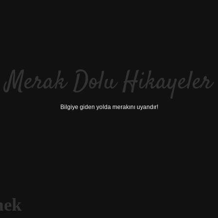
Merak Dolu Hikayeler
Bilgiye giden yolda merakını uyandır!
mek