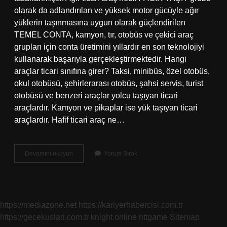
olarak da adlandırılan ve yüksek motor gücüyle ağır
yüklerin taşınmasına uygun olarak güçlendirilen
TEMEL CONTA, kamyon, tır, otobüs ve çekici araç
grupları için conta üretimini yıllardır en son teknolojiyi
kullanarak başarıyla gerçekleştirmektedir. Hangi
araçlar ticari sınıfına girer? Taksi, minibüs, özel otobüs,
okul otobüsü, şehirlerarası otobüs, şahsi servis, turist
otobüsü ve benzeri araçlar yolcu taşıyan ticari
araçlardır. Kamyon ve pikaplar ise yük taşıyan ticari
araçlardır. Hafif ticari araç ne…
Ağır
Devamını okuyun
Yorum Bırak
Ticari
Araçlar
Nelerdir
https://mediazone.net
https://kariyerhabercisi.com.tr
https://gecekuslari.com.tr
knight online
nttgame
Sitemap