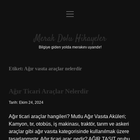
menüyü
Anasayfa
aç
Gizlilik Politikası
Merak Dolu Hikayeler
Yasal Uyarı
Bilgiye giden yolda merakını uyandır!
Hakkımızda
Etiket:
Ağır vasıta araçlar nelerdir
Ağır Ticari Araçlar Nelerdir
Tarih: Ekim 24, 2024
Ağır ticari araçlar hangileri? Mutlu Ağır Vasıta Aküleri;
Kamyon, tır, otobüs, iş makinası, traktör, tarım ve askeri
araçlar gibi ağır vasıta kategorisinde kullanılmak üzere
tasarlanmıştır. Ağır ticari araç nedir? AĞIR TAŞIT grubu