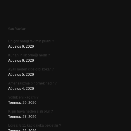
Sidebar
Son Yazılar
En çok hangi takımın puanı ?
Ağustos 6, 2026
Kur’an’ın ilk örneği nedir ?
Ağustos 6, 2026
Ayak neden cips gibi kokar ?
Ağustos 5, 2026
Amensalizme bir örnek nedir ?
Ağustos 4, 2026
Yolluk eni kaç cm ?
Temmuz 29, 2026
Kışın hava neden sisli olur ?
Temmuz 27, 2026
Loreal 8.11 kaç dakika bekletilir ?
Temmuz 25, 2026