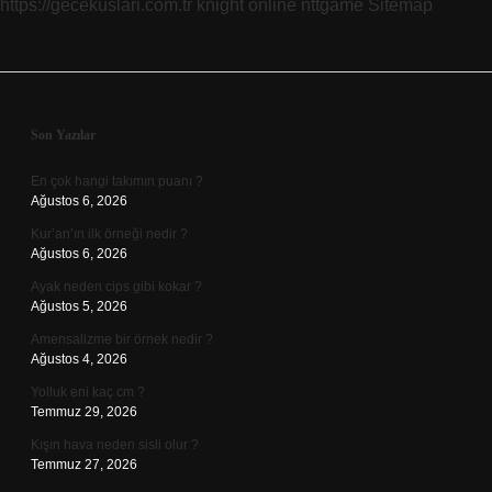
https://gecekuslari.com.tr
knight online
nttgame
Sitemap
Sidebar
Son Yazılar
En çok hangi takımın puanı ?
Ağustos 6, 2026
Kur’an’ın ilk örneği nedir ?
Ağustos 6, 2026
Ayak neden cips gibi kokar ?
Ağustos 5, 2026
Amensalizme bir örnek nedir ?
Ağustos 4, 2026
Yolluk eni kaç cm ?
Temmuz 29, 2026
Kışın hava neden sisli olur ?
Temmuz 27, 2026