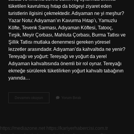
tüketilen kavrulmuş hıtap da bölgeyi ziyaret eden
turistlerin ilgisini çekmektedir. Adıyaman ne yi meşhur?
Yazar Notu: Adıyaman’ın Kavurma Hıtap’ı, Yamuzlu
Köfte, Tevenk Sarması, Adıyaman Köftesi, Tatooç,
Tırşik, Meyir Çorbası, Mahluta Çorbası, Burma Tatlısı ve
Şillik Tatlısı mutlaka denenmesi gereken yöresel
lezzetler arasındadır. Adıyaman’da kahvaltıda ne yenir?
Tereyağı ve yoğurt: Tereyağı ve yoğurt da yerel
Adıyaman kahvaltısında önemli bir rol oynar. Tereyağı
ekmeğe sürülerek tüketilirken yoğurt kahvaltı tabağının
yanında…
Adıyaman
Devamını okuyun
Yorum Bırak
Ne
Yenir
https://mediazone.net
https://kariyerhabercisi.com.tr