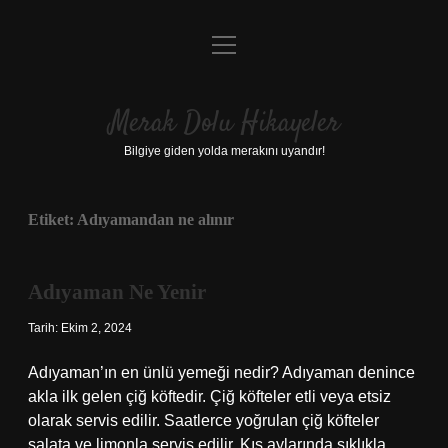
menüyü
Anasayfa
aç
Gizlilik Politikası
Merak Dolu Hikayeler
Yasal Uyarı
Bilgiye giden yolda merakını uyandır!
Hakkımızda
Etiket:
Adıyamandan ne alınır
Adıyaman Ne Yenir
Tarih: Ekim 2, 2024
Adıyaman’ın en ünlü yemeği nedir? Adıyaman denince
akla ilk gelen çiğ köftedir. Çiğ köfteler etli veya etsiz
olarak servis edilir. Saatlerce yoğrulan çiğ köfteler
salata ve limonla servis edilir. Kış aylarında sıklıkla