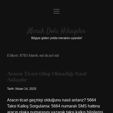
menüyü
Anasayfa
aç
Gizlilik Politikası
Merak Dolu Hikayeler
Yasal Uyarı
Bilgiye giden yolda merakını uyandır!
Hakkımızda
Etiket:
8703 binek mi ticari mi
Aracın Ticari Olup Olmadığı Nasıl
Anlaşılır
Tarih: Nisan 14, 2025
Aracın ticari geçmişi olduğunu nasıl anlarız? 5664
Taksi Kalkış Sorgulama: 5664 numaralı SMS hattına
aracın plaka numarasını yazarak taksi kalkış bilgilerini