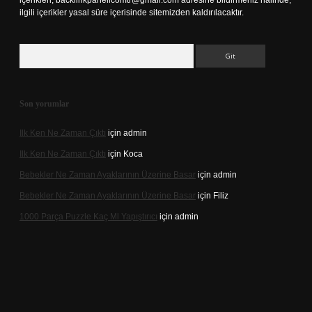
içerikleri,
backlinkpanelicomtr@gmail.com
adresine bildirmeniz halinde,
ilgili içerikler yasal süre içerisinde sitemizden kaldırılacaktır.
Arama
Son yorumlar
Ilk Ken Ne Zaman Çıktı
için
admin
Ilk Ken Ne Zaman Çıktı
için
Koca
Bebekler Ne Zaman Ayaklarının Üzerine Basar
için
admin
Bebekler Ne Zaman Ayaklarının Üzerine Basar
için
Filiz
1000 Parça Puzzle Kaç Ml Yapıştırıcı
için
admin