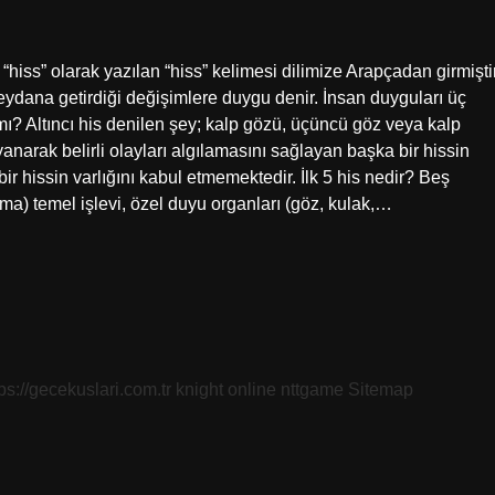
hiss” olarak yazılan “hiss” kelimesi dilimize Arapçadan girmiştir
ydana getirdiği değişimlere duygu denir. İnsan duyguları üç
 mı? Altıncı his denilen şey; kalp gözü, üçüncü göz veya kalp
yanarak belirli olayları algılamasını sağlayan başka bir hissin
bir hissin varlığını kabul etmemektedir. İlk 5 his nedir? Beş
a) temel işlevi, özel duyu organları (göz, kulak,…
tps://gecekuslari.com.tr
knight online
nttgame
Sitemap