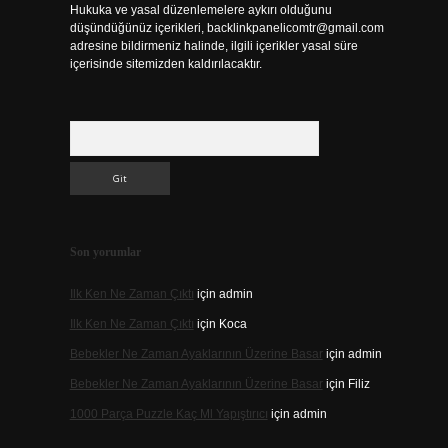
Hukuka ve yasal düzenlemelere aykırı olduğunu
düşündüğünüz içerikleri,
backlinkpanelicomtr@gmail.com
adresine bildirmeniz halinde, ilgili içerikler yasal süre
içerisinde sitemizden kaldırılacaktır.
Arama
Son yorumlar
Ilk Ken Ne Zaman Çıktı
için
admin
Ilk Ken Ne Zaman Çıktı
için
Koca
Bebekler Ne Zaman Ayaklarının Üzerine Basar
için
admin
Bebekler Ne Zaman Ayaklarının Üzerine Basar
için
Filiz
1000 Parça Puzzle Kaç Ml Yapıştırıcı
için
admin