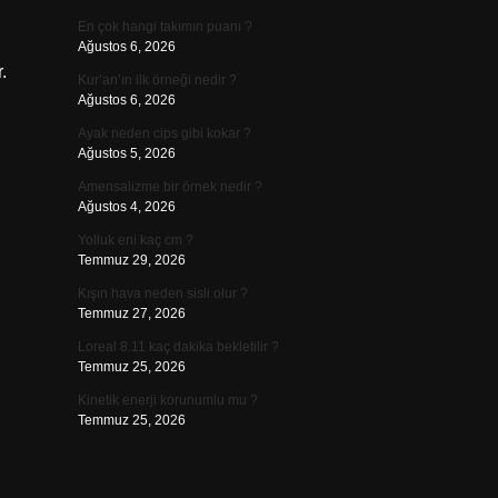
En çok hangi takımın puanı ?
Ağustos 6, 2026
.
Kur’an’ın ilk örneği nedir ?
Ağustos 6, 2026
Ayak neden cips gibi kokar ?
Ağustos 5, 2026
Amensalizme bir örnek nedir ?
Ağustos 4, 2026
Yolluk eni kaç cm ?
Temmuz 29, 2026
Kışın hava neden sisli olur ?
Temmuz 27, 2026
Loreal 8.11 kaç dakika bekletilir ?
Temmuz 25, 2026
Kinetik enerji korunumlu mu ?
Temmuz 25, 2026