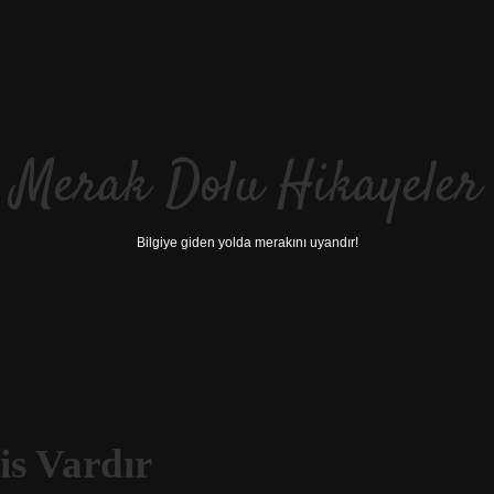
Merak Dolu Hikayeler
Bilgiye giden yolda merakını uyandır!
is Vardır