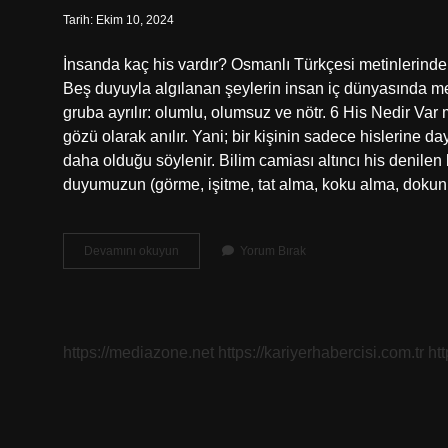
Tarih: Ekim 10, 2024
İnsanda kaç his vardır? Osmanlı Türkçesi metinlerinde “
Beş duyuyla algılanan şeylerin insan iç dünyasında me
gruba ayrılır: olumlu, olumsuz ve nötr. 6 His Nedir Var
gözü olarak anılır. Yani; bir kişinin sadece hislerine da
daha olduğu söylenir. Bilim camiası altıncı his denilen 
duyumuzun (görme, işitme, tat alma, koku alma, dokunm
Bir
Devamını okuyun
Yorum Bırak
Insanda
Kaç
Tane
His
Vardır
https://mediazone.net
https://kariyerhabercisi.com.tr
ht