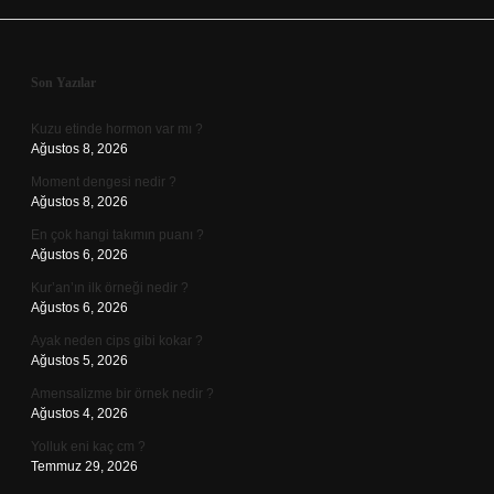
Sidebar
Son Yazılar
Kuzu etinde hormon var mı ?
Ağustos 8, 2026
Moment dengesi nedir ?
Ağustos 8, 2026
En çok hangi takımın puanı ?
Ağustos 6, 2026
Kur’an’ın ilk örneği nedir ?
Ağustos 6, 2026
Ayak neden cips gibi kokar ?
Ağustos 5, 2026
Amensalizme bir örnek nedir ?
Ağustos 4, 2026
Yolluk eni kaç cm ?
Temmuz 29, 2026