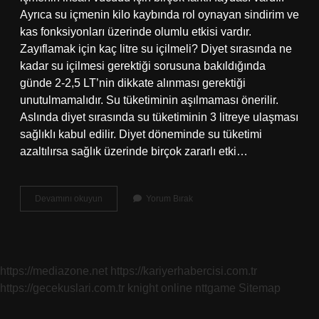
Ayrıca su içmenin kilo kaybında rol oynayan sindirim ve
kas fonksiyonları üzerinde olumlu etkisi vardır.
Zayıflamak için kaç litre su içilmeli? Diyet sırasında ne
kadar su içilmesi gerektiği sorusuna bakıldığında
günde 2-2,5 LT’nin dikkate alınması gerektiği
unutulmamalıdır. Su tüketiminin aşılmaması önerilir.
Aslında diyet sırasında su tüketiminin 3 litreye ulaşması
sağlıklı kabul edilir. Diyet döneminde su tüketimi
azaltılırsa sağlık üzerinde birçok zararlı etki…
15
Devamını okuyun
Yorum Bırak
Litre
Su
Kilo
Verdirir
Mi
https://mediazone.net
https://kariyerhabercisi.com.tr
https://gecekuslari.com.tr
knight online
nttgame
Sitemap