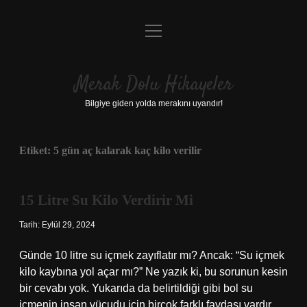
menüyü
Anasayfa
aç
Gizlilik Politikası
Merak Dolu Hikayeler
Yasal Uyarı
Bilgiye giden yolda merakını uyandır!
Hakkımızda
Etiket:
5 gün aç kalarak kaç kilo verilir
15 Litre Su Kilo Verdirir Mi
Tarih: Eylül 29, 2024
Günde 10 litre su içmek zayıflatır mı? Ancak: “Su içmek
kilo kaybına yol açar mı?” Ne yazık ki, bu sorunun kesin
bir cevabı yok. Yukarıda da belirtildiği gibi bol su
içmenin insan vücudu için birçok farklı faydası vardır.