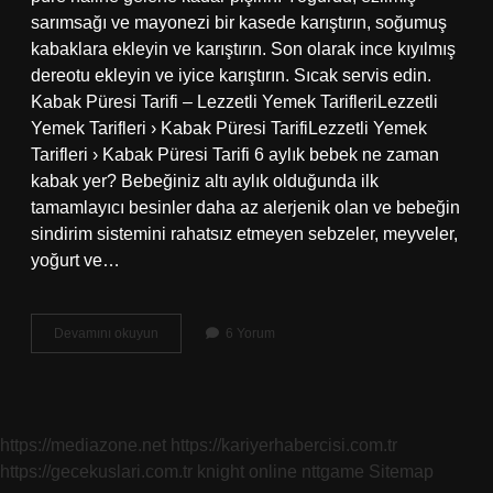
sarımsağı ve mayonezi bir kasede karıştırın, soğumuş
kabaklara ekleyin ve karıştırın. Son olarak ince kıyılmış
dereotu ekleyin ve iyice karıştırın. Sıcak servis edin.
Kabak Püresi Tarifi – Lezzetli Yemek TarifleriLezzetli
Yemek Tarifleri › Kabak Püresi TarifiLezzetli Yemek
Tarifleri › Kabak Püresi Tarifi 6 aylık bebek ne zaman
kabak yer? Bebeğiniz altı aylık olduğunda ilk
tamamlayıcı besinler daha az alerjenik olan ve bebeğin
sindirim sistemini rahatsız etmeyen sebzeler, meyveler,
yoğurt ve…
Bebeklere
Devamını okuyun
6 Yorum
Ilk
Kabak
Nasil
Verilir
https://mediazone.net
https://kariyerhabercisi.com.tr
https://gecekuslari.com.tr
knight online
nttgame
Sitemap