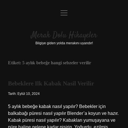
menüyü
Anasayfa
aç
Gizlilik Politikası
Merak Dolu Hikayeler
Yasal Uyarı
Bilgiye giden yolda merakını uyandır!
Hakkımızda
Etiket:
5 aylık bebeğe hangi sebzeler verilir
Bebeklere Ilk Kabak Nasil Verilir
Tarih: Eylül 10, 2024
5 aylık bebeğe kabak nasıl yapılır? Bebekler için
balkabağı püresi nasıl yapılır Blender’a koyun ve hazır.
Kabak püresi nasıl yapılır? Kabakları yumuşayana ve
püre haline gelene kadar pişirin. Yoğurdu, ezilmiş