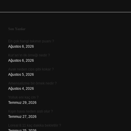
Sidebar
Son Yazılar
En çok hangi takımın puanı ?
Ağustos 6, 2026
Kur’an’ın ilk örneği nedir ?
Ağustos 6, 2026
Ayak neden cips gibi kokar ?
Ağustos 5, 2026
Amensalizme bir örnek nedir ?
Ağustos 4, 2026
Yolluk eni kaç cm ?
Temmuz 29, 2026
Kışın hava neden sisli olur ?
Temmuz 27, 2026
Loreal 8.11 kaç dakika bekletilir ?
Temmuz 25, 2026