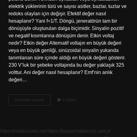
elektrik yüklerinin türü ve sayısı asitler, bazlar, tuzlar ve
redoks olayları için değişir. Efektif değer nasıl
hesaplanır? Yani f=1/T. Döngü, jeneratörün tam bir
dönüşüyle ​​oluşturulan dalga biçimidir. Sinyalin pozitif
ve negatif kısımlarına dönüşüm denir. Etkin voltaj
nedir? Etkin değer Alternatif voltajın en büyük değeri
veya en büyük genliği, sinüzoidal sinyalin yukarıda
tanımlanan süre içinde aldığı en büyük değeri gösterir.
230 V’luk bir şebeke voltajında ​​bu değer yaklaşık 325
volttur. Ani değer nasıl hesaplanır? Emf’nin anlık
değeri…
Etkin
Devamını okuyun
8 Yorum
Değer
Ne
Demek
https://mediazone.net
https://kariyerhabercisi.com.tr