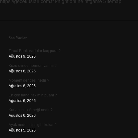
https://gecekuslari.com.tr
knight online
nttgame
Sitemap
Sidebar
Son Yazılar
Ziraat Bankası dolar kaç para ?
Ağustos 9, 2026
Kuzu etinde hormon var mı ?
Ağustos 8, 2026
Moment dengesi nedir ?
Ağustos 8, 2026
En çok hangi takımın puanı ?
Ağustos 6, 2026
Kur’an’ın ilk örneği nedir ?
Ağustos 6, 2026
Ayak neden cips gibi kokar ?
Ağustos 5, 2026