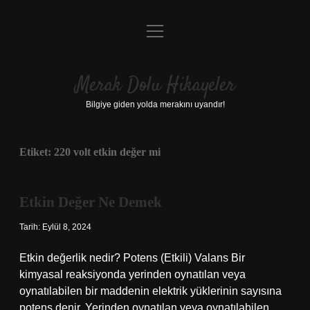
menüyü
Anasayfa
aç
Gizlilik Politikası
Merak Dolu Hikayeler
Yasal Uyarı
Bilgiye giden yolda merakını uyandır!
Hakkımızda
Etiket:
220 volt etkin değer mi
Etkin Değer Ne Demek
Tarih: Eylül 8, 2024
Etkin değerlik nedir? Potens (Etkili) Valans Bir
kimyasal reaksiyonda yerinden oynatılan veya
oynatılabilen bir maddenin elektrik yüklerinin sayısına
potens denir. Yerinden oynatılan veya oynatılabilen