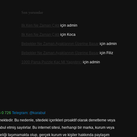
Son yorumlar
Ilk Ken Ne Zaman Çıktı
için
admin
Ilk Ken Ne Zaman Çıktı
için
Koca
Bebekler Ne Zaman Ayaklarının Üzerine Basar
için
admin
Bebekler Ne Zaman Ayaklarının Üzerine Basar
için
Filiz
1000 Parça Puzzle Kaç Ml Yapıştırıcı
için
admin
 0 726
Telegram: @karabul
ektedir. Bu nedenle, sitedeki içerikleri proaktif olarak denetleme veya
 etmiş sayılırlar. Bu internet sitesi, herhangi bir marka, kurum veya
niteliği taşımamakta olup, gerçek kurum ve kişiler hakkında paylaşım