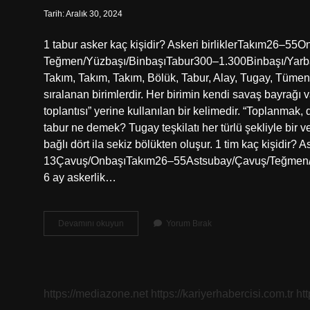
Tarih: Aralık 30, 2024
1 tabur asker kaç kişidir? Askeri birliklerTakım26–5
Teğmen/Yüzbaşı/BinbaşıTabur300–1.300Binbaşı/Yarba
Takım, Takım, Takım, Bölük, Tabur, Alay, Tugay, Tüm
sıralanan birimlerdir. Her birimin kendi savaş bayrağı
toplantısı” yerine kullanılan bir kelimedir. “Toplanmak,
tabur ne demek? Tugay teşkilatı her türlü şekliyle bir v
bağlı dört ila sekiz bölükten oluşur. 1 tim kaç kişidir
13Çavuş/OnbaşıTakım26–55Astsubay/Çavuş/Teğmen/Ü
6 ay askerlik…
Tabur
Devamını okuyun
Yorum Bırak
Asker
Ne
Demek
https://mediazone.net
https://kariyerhabercisi.com.tr
ht