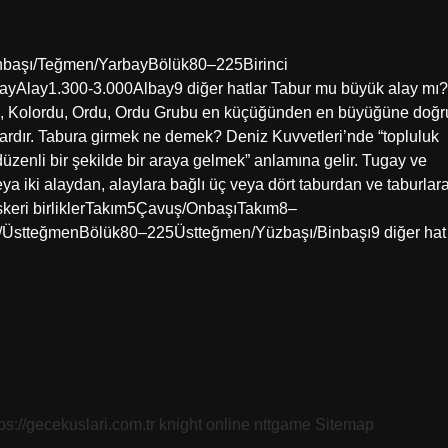
5Onbaşı/Teğmen/YarbayBölük80–225Birinci
yAlay1.300-3.000Albay9 diğer hatlar Tabur mu büyük alay mı?
en, Kolordu, Ordu, Ordu Grubu en küçüğünden en büyüğüne doğr
 vardır. Tabura girmek ne demek? Deniz Kuvvetleri’nde “topluluk
 düzenli bir şekilde bir araya gelmek” anlamına gelir. Tugay ve
eya iki alaydan, alaylara bağlı üç veya dört taburdan ve taburlar
? Askeri birliklerTakım5Çavuş/OnbaşıTakım8–
stteğmenBölük80–225Üstteğmen/Yüzbaşı/Binbaşı9 diğer hat
tps://gecekuslari.com.tr
knight online
nttgame
Sitemap