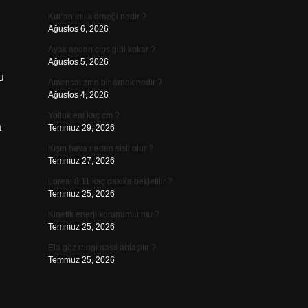
Kur’an’ın ilk örneği nedir ?
Ağustos 6, 2026
Ayak neden cips gibi kokar ?
Ağustos 5, 2026
u
Amensalizme bir örnek nedir ?
Ağustos 4, 2026
Yolluk eni kaç cm ?
a
Temmuz 29, 2026
Kışın hava neden sisli olur ?
Temmuz 27, 2026
Loreal 8.11 kaç dakika bekletilir ?
Temmuz 25, 2026
Kinetik enerji korunumlu mu ?
Temmuz 25, 2026
Ela göz rengi nasıl anlaşılır ?
Temmuz 25, 2026