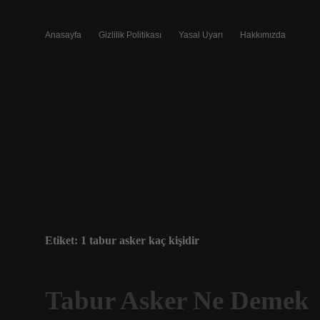
Anasayfa
Gizlilik Politikası
Yasal Uyarı
Hakkımızda
Etiket:
1 tabur asker kaç kişidir
Tabur Asker Ne Demek