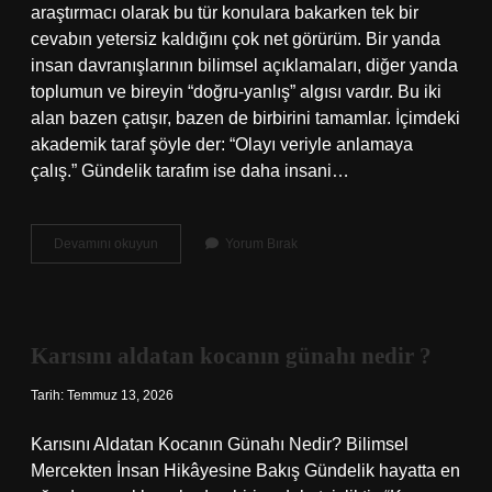
araştırmacı olarak bu tür konulara bakarken tek bir
cevabın yetersiz kaldığını çok net görürüm. Bir yanda
insan davranışlarının bilimsel açıklamaları, diğer yanda
toplumun ve bireyin “doğru-yanlış” algısı vardır. Bu iki
alan bazen çatışır, bazen de birbirini tamamlar. İçimdeki
akademik taraf şöyle der: “Olayı veriyle anlamaya
çalış.” Gündelik tarafım ise daha insani…
Karısını
Devamını okuyun
Yorum Bırak
aldatan
kocanın
günahı
nedir
?
Karısını aldatan kocanın günahı nedir ?
Tarih: Temmuz 13, 2026
Karısını Aldatan Kocanın Günahı Nedir? Bilimsel
Mercekten İnsan Hikâyesine Bakış Gündelik hayatta en