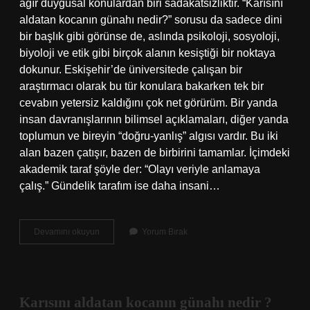
ağır duygusal konulardan biri sadakatsizliktir. “Karısını
aldatan kocanın günahı nedir?” sorusu da sadece dini
bir başlık gibi görünse de, aslında psikoloji, sosyoloji,
biyoloji ve etik gibi birçok alanın kesiştiği bir noktaya
dokunur. Eskişehir’de üniversitede çalışan bir
araştırmacı olarak bu tür konulara bakarken tek bir
cevabın yetersiz kaldığını çok net görürüm. Bir yanda
insan davranışlarının bilimsel açıklamaları, diğer yanda
toplumun ve bireyin “doğru-yanlış” algısı vardır. Bu iki
alan bazen çatışır, bazen de birbirini tamamlar. İçimdeki
akademik taraf şöyle der: “Olayı veriyle anlamaya
çalış.” Gündelik tarafım ise daha insani…
Karısını
Devamını okuyun
Yorum Bırak
aldatan
kocanın
günahı
nedir
?
Karısını aldatan kocanın günahı nedir ?