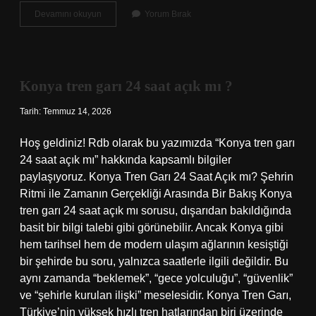
Konya
Devamını okuyun
Yorum Bırak
tren
garı
24
saat
açık
Konya tren garı 24 saat açık mı ?
mı
?
Tarih: Temmuz 14, 2026
Hoş geldiniz! Rdb olarak bu yazımızda “Konya tren garı
24 saat açık mı” hakkında kapsamlı bilgiler
paylaşıyoruz. Konya Tren Garı 24 Saat Açık mı? Şehrin
Ritmi ile Zamanın Gerçekliği Arasında Bir Bakış Konya
tren garı 24 saat açık mı sorusu, dışarıdan bakıldığında
basit bir bilgi talebi gibi görünebilir. Ancak Konya gibi
hem tarihsel hem de modern ulaşım ağlarının kesiştiği
bir şehirde bu soru, yalnızca saatlerle ilgili değildir. Bu
aynı zamanda “beklemek”, “gece yolculuğu”, “güvenlik”
ve “şehirle kurulan ilişki” meselesidir. Konya Tren Garı,
Türkiye’nin yüksek hızlı tren hatlarından biri üzerinde