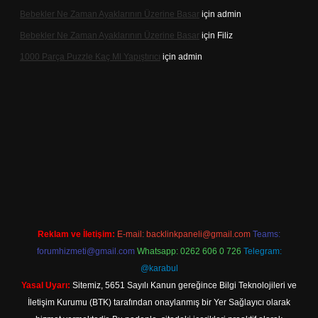
Bebekler Ne Zaman Ayaklarının Üzerine Basar
için
admin
Bebekler Ne Zaman Ayaklarının Üzerine Basar
için
Filiz
1000 Parça Puzzle Kaç Ml Yapıştırıcı
için
admin
r
Reklam ve İletişim:
E-mail:
backlinkpaneli@gmail.com
Teams:
forumhizmeti@gmail.com
Whatsapp: 0262 606 0 726
Telegram:
@karabul
Yasal Uyarı:
Sitemiz, 5651 Sayılı Kanun gereğince Bilgi Teknolojileri ve
İletişim Kurumu (BTK) tarafından onaylanmış bir Yer Sağlayıcı olarak