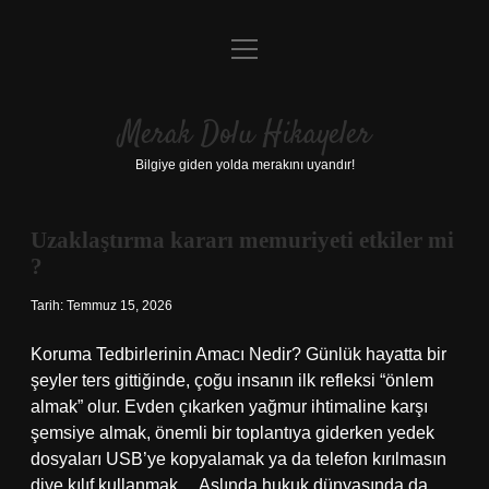
menüyü
Anasayfa
aç
Gizlilik Politikası
Merak Dolu Hikayeler
Yasal Uyarı
Bilgiye giden yolda merakını uyandır!
Hakkımızda
Uzaklaştırma kararı memuriyeti etkiler mi
Merak
?
Dolu
Tarih: Temmuz 15, 2026
Hikayeler
Koruma Tedbirlerinin Amacı Nedir? Günlük hayatta bir
şeyler ters gittiğinde, çoğu insanın ilk refleksi “önlem
Yazılar
almak” olur. Evden çıkarken yağmur ihtimaline karşı
şemsiye almak, önemli bir toplantıya giderken yedek
dosyaları USB’ye kopyalamak ya da telefon kırılmasın
diye kılıf kullanmak… Aslında hukuk dünyasında da