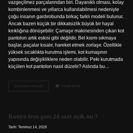
vazgeçilmez parçalarından biri. Dayanıklı olması, kolay
kombinlenmesi ve yıllarca kullanılabilmesi nedeniyle
çoğu insanın gardırobunda birkaç farklı modeli bulunur.
Ancak bazen küçük bir dikkatsizlik büyük bir hayal
kırıklığına dönüşebilir: Çamaşır makinesinden çıkan kot
pantolon artık eskisi gibi değildir. Bel kısmı sıkmaya
başlar, paçalar kısalır, hareket etmek zorlaşır. Özellikle
yüksek sıcaklıkta kurutma işlemi, kot kumaşının
yapısında değişikliklere neden olabilir. Peki kurutmada
küçülen kot pantolon nasıl düzelir? Aslında bu…
Kurutmada
Devamını okuyun
Yorum Bırak
küçülen
kot
pantolon
nasıl
düzelir
Konya tren garı 24 saat açık mı ?
?
Tarih: Temmuz 14, 2026