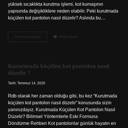
yüksek sıcaklıkta kurutma işlemi, kot kumaşının
yapısında değişikliklere neden olabilir. Peki kurutmada
küçülen kot pantolon nasıl düzelir? Aslında bu…
Kurutmada
Devamını okuyun
Yorum Bırak
küçülen
kot
pantolon
nasıl
düzelir
Kurutmada küçülen kot pantolon nasıl
?
düzelir ?
Tarih: Temmuz 14, 2026
Rdb olarak her zaman olduğu gibi, bu kez “Kurutmada
küçülen kot pantolon nasıl düzelir” konusunda sizin
yanınızdayız. Kurutmada Küçülen Kot Pantolon Nasıl
Düzelir? Bilimsel Yöntemlerle Eski Formuna
Döndürme Rehberi Kot pantolonlar günlük hayatın en