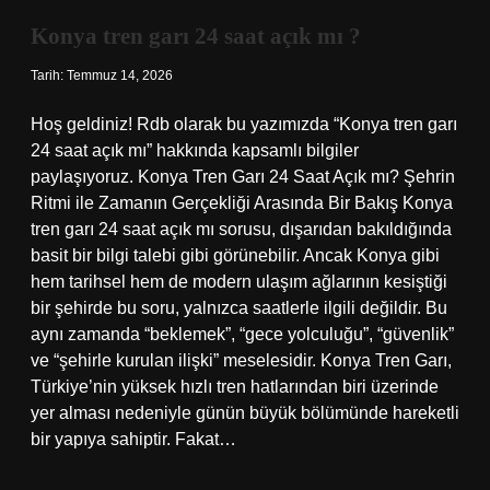
saat
açık
Konya tren garı 24 saat açık mı ?
mı
?
Tarih: Temmuz 14, 2026
Hoş geldiniz! Rdb olarak bu yazımızda “Konya tren garı
24 saat açık mı” hakkında kapsamlı bilgiler
paylaşıyoruz. Konya Tren Garı 24 Saat Açık mı? Şehrin
Ritmi ile Zamanın Gerçekliği Arasında Bir Bakış Konya
tren garı 24 saat açık mı sorusu, dışarıdan bakıldığında
basit bir bilgi talebi gibi görünebilir. Ancak Konya gibi
hem tarihsel hem de modern ulaşım ağlarının kesiştiği
bir şehirde bu soru, yalnızca saatlerle ilgili değildir. Bu
aynı zamanda “beklemek”, “gece yolculuğu”, “güvenlik”
ve “şehirle kurulan ilişki” meselesidir. Konya Tren Garı,
Türkiye’nin yüksek hızlı tren hatlarından biri üzerinde
yer alması nedeniyle günün büyük bölümünde hareketli
bir yapıya sahiptir. Fakat…