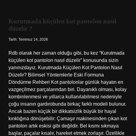
kot
pantolon
nasıl
düzelir
Kurutmada küçülen kot pantolon nasıl
?
düzelir ?
Tarih: Temmuz 14, 2026
Rdb olarak her zaman olduğu gibi, bu kez “Kurutmada
küçülen kot pantolon nasıl düzelir” konusunda sizin
yanınızdayız. Kurutmada Küçülen Kot Pantolon Nasıl
Düzelir? Bilimsel Yöntemlerle Eski Formuna
Döndürme Rehberi Kot pantolonlar günlük hayatın en
vazgeçilmez parçalarından biri. Dayanıklı olması, kolay
kombinlenmesi ve yıllarca kullanılabilmesi nedeniyle
çoğu insanın gardırobunda birkaç farklı modeli bulunur.
Ancak bazen küçük bir dikkatsizlik büyük bir hayal
kırıklığına dönüşebilir: Çamaşır makinesinden çıkan kot
pantolon artık eskisi gibi değildir. Bel kısmı sıkmaya
başlar, paçalar kısalır, hareket etmek zorlaşır. Özellikle