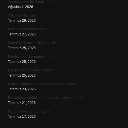
Amensalizme bir örnek nedir ?
Ağustos 4, 2026
Yolluk eni kaç cm ?
Temmuz 29, 2026
Kışın hava neden sisli olur ?
Temmuz 27, 2026
Loreal 8.11 kaç dakika bekletilir ?
Temmuz 25, 2026
Kinetik enerji korunumlu mu ?
Temmuz 25, 2026
Ela göz rengi nasıl anlaşılır ?
Temmuz 25, 2026
Kafkas cephesinde kaç asker donarak öldü ?
Temmuz 23, 2026
Bankaların istediği gelir belgesi nereden alınır ?
Temmuz 21, 2026
Hangi hayvan doğurmaz ?
Temmuz 17, 2026