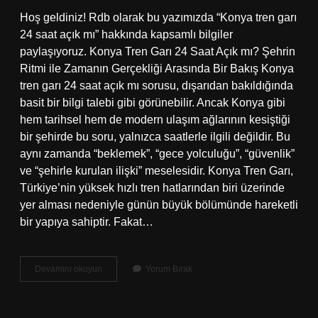
Hoş geldiniz! Rdb olarak bu yazımızda “Konya tren garı
24 saat açık mı” hakkında kapsamlı bilgiler
paylaşıyoruz. Konya Tren Garı 24 Saat Açık mı? Şehrin
Ritmi ile Zamanın Gerçekliği Arasında Bir Bakış Konya
tren garı 24 saat açık mı sorusu, dışarıdan bakıldığında
basit bir bilgi talebi gibi görünebilir. Ancak Konya gibi
hem tarihsel hem de modern ulaşım ağlarının kesiştiği
bir şehirde bu soru, yalnızca saatlerle ilgili değildir. Bu
aynı zamanda “beklemek”, “gece yolculuğu”, “güvenlik”
ve “şehirle kurulan ilişki” meselesidir. Konya Tren Garı,
Türkiye’nin yüksek hızlı tren hatlarından biri üzerinde
yer alması nedeniyle günün büyük bölümünde hareketli
bir yapıya sahiptir. Fakat…
Konya
Devamını okuyun
Yorum Bırak
tren
garı
24