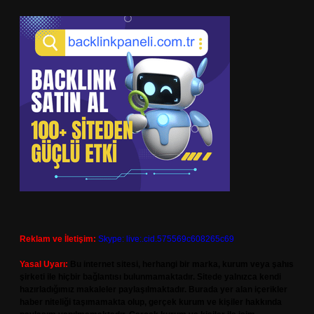
Reklam ve İletişim:
Skype: live:.cid.575569c608265c69
Yasal Uyarı:
Bu internet sitesi, herhangi bir marka, kurum veya şahıs
şirketi ile hiçbir bağlantısı bulunmamaktadır. Sitede yalnızca kendi
hazırladığımız makaleler paylaşılmaktadır. Burada yer alan içerikler
haber niteliği taşımamakta olup, gerçek kurum ve kişiler hakkında