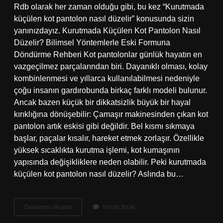
Rdb olarak her zaman olduğu gibi, bu kez “Kurutmada
küçülen kot pantolon nasıl düzelir” konusunda sizin
yanınızdayız. Kurutmada Küçülen Kot Pantolon Nasıl
Düzelir? Bilimsel Yöntemlerle Eski Formuna
Döndürme Rehberi Kot pantolonlar günlük hayatın en
vazgeçilmez parçalarından biri. Dayanıklı olması, kolay
kombinlenmesi ve yıllarca kullanılabilmesi nedeniyle
çoğu insanın gardırobunda birkaç farklı modeli bulunur.
Ancak bazen küçük bir dikkatsizlik büyük bir hayal
kırıklığına dönüşebilir: Çamaşır makinesinden çıkan kot
pantolon artık eskisi gibi değildir. Bel kısmı sıkmaya
başlar, paçalar kısalır, hareket etmek zorlaşır. Özellikle
yüksek sıcaklıkta kurutma işlemi, kot kumaşının
yapısında değişikliklere neden olabilir. Peki kurutmada
küçülen kot pantolon nasıl düzelir? Aslında bu…
Kurutmada
Devamını okuyun
Yorum Bırak
küçülen