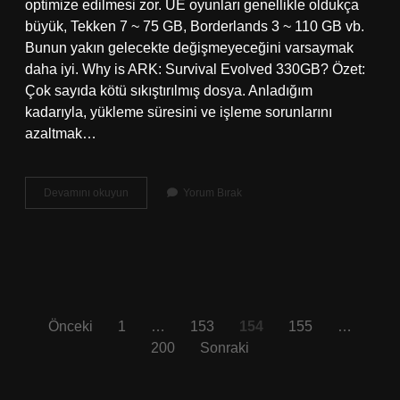
optimize edilmesi zor. UE oyunları genellikle oldukça
büyük, Tekken 7 ~ 75 GB, Borderlands 3 ~ 110 GB vb.
Bunun yakın gelecekte değişmeyeceğini varsaymak
daha iyi. Why is ARK: Survival Evolved 330GB? Özet:
Çok sayıda kötü sıkıştırılmış dosya. Anladığım
kadarıyla, yükleme süresini ve işleme sorunlarını
azaltmak…
Why
Devamını okuyun
Yorum Bırak
Is
Ark
130
Gb
Yazı
Önceki
1
…
153
154
155
…
200
Sonraki
sayfalaması