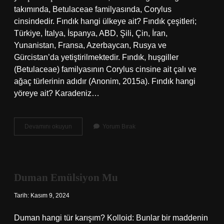
takımında, Betulaceae familyasında, Corylus
cinsindedir. Fındık hangi ülkeye ait? Fındık çeşitleri;
Türkiye, İtalya, İspanya, ABD, Şili, Çin, İran,
Yunanistan, Fransa, Azerbaycan, Rusya ve
Gürcistan’da yetiştirilmektedir. Fındık, huşgiller
(Betulaceae) familyasının Corylus cinsine ait çalı ve
ağaç türlerinin adıdır (Anonim, 2015a). Fındık hangi
yöreye ait? Karadeniz…
Fındık
Devamını okuyun
Yorum Bırak
Hangi
Dilden
Gelir
Duman Emülsiyon Mu
Tarih: Kasım 9, 2024
Duman hangi tür karışım? Kolloid: Bunlar bir maddenin