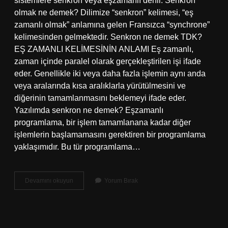
sistemlere senkron veya eşzamanlı denir. Senkron
olmak ne demek? Dilimize “senkron” kelimesi, “eş
zamanlı olmak” anlamına gelen Fransızca “synchrone”
kelimesinden gelmektedir. Senkron ne demek TDK?
EŞ ZAMANLI KELİMESİNİN ANLAMI Eş zamanlı,
zaman içinde paralel olarak gerçekleştirilen işi ifade
eder. Genellikle iki veya daha fazla işlemin aynı anda
veya aralarında kısa aralıklarla yürütülmesini ve
diğerinin tamamlanmasını beklemeyi ifade eder.
Yazılımda senkron ne demek? Eşzamanlı
programlama, bir işlem tamamlanana kadar diğer
işlemlerin başlamamasını gerektiren bir programlama
yaklaşımıdır. Bu tür programlama…
Senkron
Devamını okuyun
Yorum Bırak
Ne
Anlama
Gelir