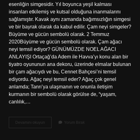
esenliğin simgesidir. Yıl boyunca yeşil kalması
insanları etkilemiş ve kutsal olduğuna inanmalarını
sağlamıştır. Kavak aynı zamanda bağımsızlığın simgesi
ve bir bayrak olarak da kabul edilir. Çam neyi simgeler?
Büyüme ve gücün sembolü olarak. 2 Temmuz
2020Büyüme ve gücün sembolü olarak. Çam ağacı
neyi temsil ediyor? GÜNÜMÜZDE NOEL AĞACI
ANLAYIŞI Ortaçağ’da Adem ile Havva’yı konu alan bir
tiyatro oyununun ana dekoru, üzerinde elmalar bulunan
bir çam ağacıydı ve bu, Cennet Bahçesi’ni temsil
ediyordu. Ağaç neyi temsil eder? Ağaç çok genel
anlamda; Tanrı’ya ulaşmanın ve onunla iletişim
kurmanın bir sembolü olarak görülse de, “yaşam,
canlılık,…
Çam
Devamını okuyun
Yorum Bırak
Ağacı
Neyi
Temsil