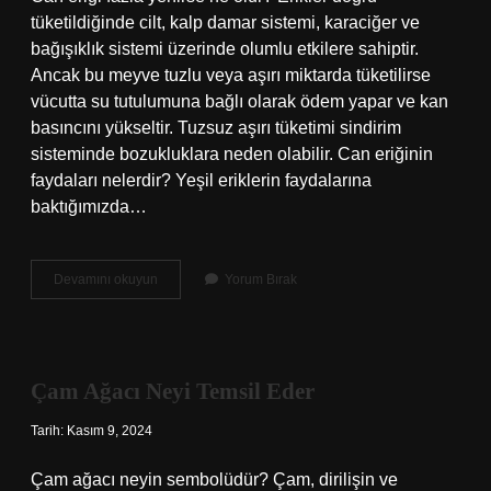
tüketildiğinde cilt, kalp damar sistemi, karaciğer ve
bağışıklık sistemi üzerinde olumlu etkilere sahiptir.
Ancak bu meyve tuzlu veya aşırı miktarda tüketilirse
vücutta su tutulumuna bağlı olarak ödem yapar ve kan
basıncını yükseltir. Tuzsuz aşırı tüketimi sindirim
sisteminde bozukluklara neden olabilir. Can eriğinin
faydaları nelerdir? Yeşil eriklerin faydalarına
baktığımızda…
Can
Devamını okuyun
Yorum Bırak
Eriği
Kilo
Verdirir
Mi
Çam Ağacı Neyi Temsil Eder
Tarih: Kasım 9, 2024
Çam ağacı neyin sembolüdür? Çam, dirilişin ve