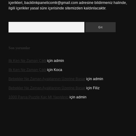
içerikleri,
backlinkpanelicomtr@gmail.com
adresine bildirmeniz halinde,
ilgili içerikler yasal süre içerisinde sitemizden kaldırılacaktır.
Arama
Son yorumlar
Ilk Ken Ne Zaman Çıktı
için
admin
Ilk Ken Ne Zaman Çıktı
için
Koca
Bebekler Ne Zaman Ayaklarının Üzerine Basar
için
admin
Bebekler Ne Zaman Ayaklarının Üzerine Basar
için
Filiz
1000 Parça Puzzle Kaç Ml Yapıştırıcı
için
admin