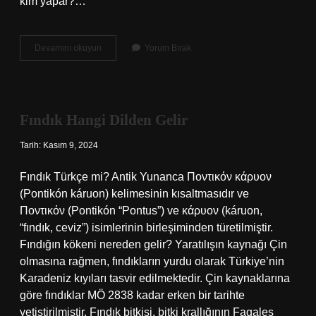
kim yapar?…
Bipolar
Devamını okuyun
Yorum Bırak
Hastalığı
Nasıl
Teşhis
Edilir
Fındık Hangi Dilden Gelir
Tarih: Kasım 9, 2024
Fındık Türkçe mi? Antik Yunanca Ποντικόν κάρυον
(Pontikón káruon) kelimesinin kısaltmasıdır ve
Ποντικόν (Pontikón “Pontus”) ve κάρυον (káruon,
“fındık, ceviz”) isimlerinin birleşiminden türetilmiştir.
Fındığın kökeni nereden gelir? Yaratılışın kaynağı Çin
olmasına rağmen, fındıkların yurdu olarak Türkiye’nin
Karadeniz kıyıları tasvir edilmektedir. Çin kaynaklarına
göre fındıklar MÖ 2838 kadar erken bir tarihte
yetiştirilmiştir. Fındık bitkisi, bitki krallığının Fagales