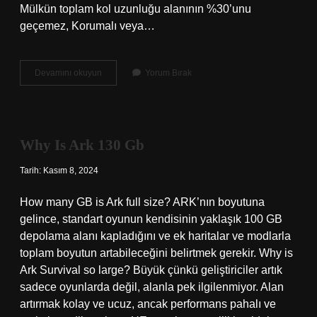
Mülkün toplam kol uzunluğu alanının %30’unu
geçemez, Korumalı veya…
Klima
Devamını okuyun
Yorum Bırak
Balkonu
Emsale
Dahil
Mi
Why Is Ark 130 Gb
Tarih: Kasım 8, 2024
How many GB is Ark full size? ARK’nın boyutuna
gelince, standart oyunun kendisinin yaklaşık 100 GB
depolama alanı kapladığını ve ek haritalar ve modlarla
toplam boyutun artabileceğini belirtmek gerekir. Why is
Ark Survival so large? Büyük çünkü geliştiriciler artık
sadece oyunlarda değil, alanla pek ilgilenmiyor. Alan
artırmak kolay ve ucuz, ancak performans pahalı ve