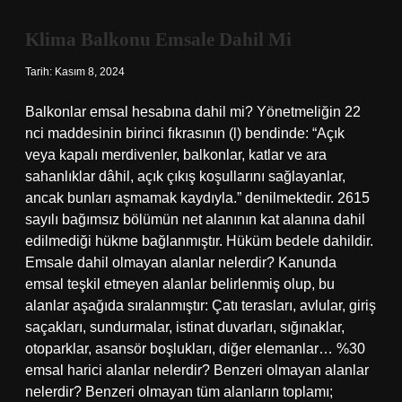
Klima Balkonu Emsale Dahil Mi
Tarih: Kasım 8, 2024
Balkonlar emsal hesabına dahil mi? Yönetmeliğin 22
nci maddesinin birinci fıkrasının (l) bendinde: “Açık
veya kapalı merdivenler, balkonlar, katlar ve ara
sahanlıklar dâhil, açık çıkış koşullarını sağlayanlar,
ancak bunları aşmamak kaydıyla.” denilmektedir. 2615
sayılı bağımsız bölümün net alanının kat alanına dahil
edilmediği hükme bağlanmıştır. Hüküm bedele dahildir.
Emsale dahil olmayan alanlar nelerdir? Kanunda
emsal teşkil etmeyen alanlar belirlenmiş olup, bu
alanlar aşağıda sıralanmıştır: Çatı terasları, avlular, giriş
saçakları, sundurmalar, istinat duvarları, sığınaklar,
otoparklar, asansör boşlukları, diğer elemanlar… %30
emsal harici alanlar nelerdir? Benzeri olmayan alanlar
nelerdir? Benzeri olmayan tüm alanların toplamı;